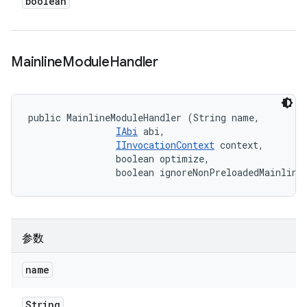
boolean
Mainline
Module
Handler
public MainlineModuleHandler (String name, 

IAbi
 abi, 

IInvocationContext
 context, 

                boolean optimize, 

                boolean ignoreNonPreloadedMainline
参数
name
String