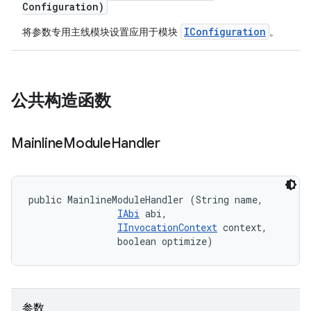
Configuration)
IConfiguration
将参数专用主线模块设置应用于模块
。
公共构造函数
Mainline
Module
Handler
public MainlineModuleHandler (String name, 

IAbi
 abi, 

IInvocationContext
 context, 

                boolean optimize)
参数