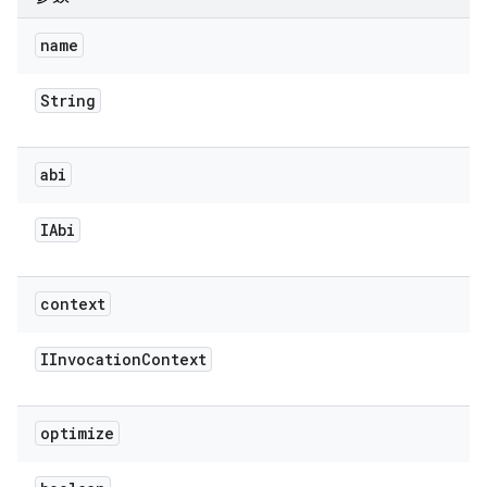
name
String
abi
IAbi
context
IInvocation
Context
optimize