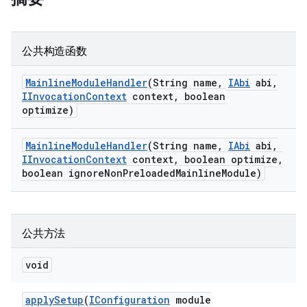
公共构造函数
Mainline
Module
Handler
(String name
,
IAbi
abi
,
IInvocation
Context
context
,
boolean
optimize)
Mainline
Module
Handler
(String name
,
IAbi
abi
,
IInvocation
Context
context
,
boolean optimize
,
boolean ignore
Non
Preloaded
Mainline
Module)
公共方法
void
apply
Setup
(
IConfiguration
module