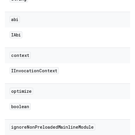
abi
IAbi
context
IInvocation
Context
optimize
boolean
ignore
Non
Preloaded
Mainline
Module