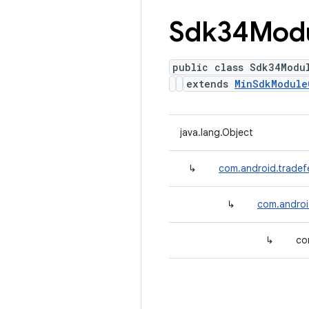
Sdk34Mod
public class Sdk34Modu
extends
MinSdkModule
java.lang.Object
↳
com.android.tradef
↳
com.androi
↳
co