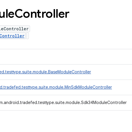
ule
Controller
leController
Controller
ed.testtype.suite.module.BaseModuleController
d.tradefed.testtype.suite.module.MinSdkModuleController
m.android.tradefed.testtype.suite.module.Sdk34ModuleController