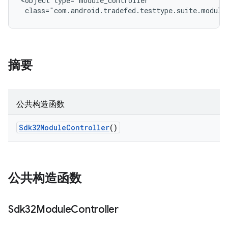
<object type="module_controller"

 class="com.android.tradefed.testtype.suite.module
摘要
公共构造函数
Sdk32Module
Controller
()
公共构造函数
Sdk32Module
Controller