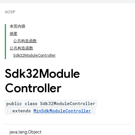
AOSP
本页内容
摘要
公共构造函数
公共构造函数
Sdk32ModuleController
Sdk32Module
Controller
public class Sdk32ModuleController
extends
MinSdkModuleController
java.lang.Object