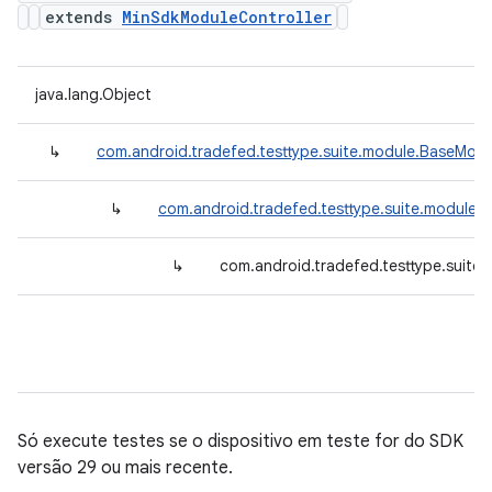
extends
MinSdkModuleController
java.lang.Object
↳
com.android.tradefed.testtype.suite.module.BaseModu
↳
com.android.tradefed.testtype.suite.module.
↳
com.android.tradefed.testtype.suite
Só execute testes se o dispositivo em teste for do SDK
versão 29 ou mais recente.