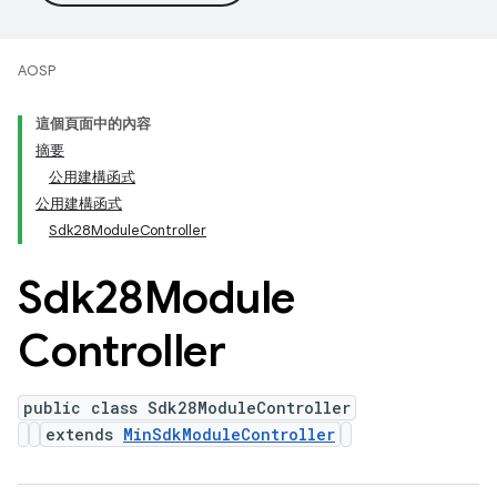
AOSP
這個頁面中的內容
摘要
公用建構函式
公用建構函式
Sdk28ModuleController
Sdk28Module
Controller
public class Sdk28ModuleController
extends
MinSdkModuleController