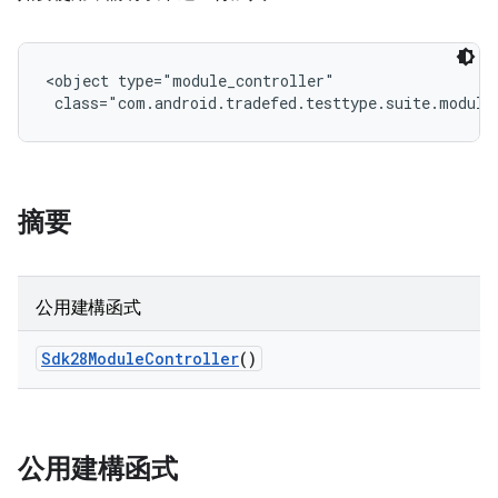
<object type="module_controller"

 class="com.android.tradefed.testtype.suite.module
摘要
公用建構函式
Sdk28Module
Controller
()
公用建構函式