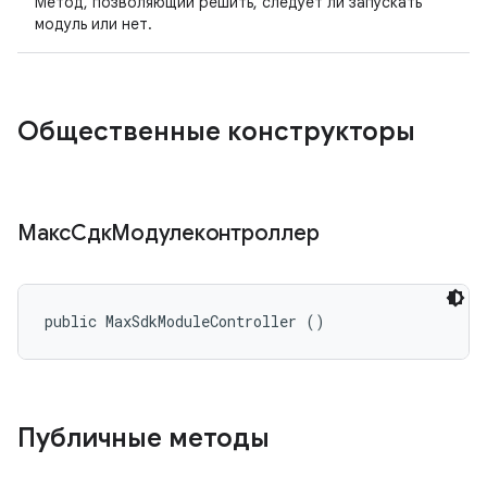
Метод, позволяющий решить, следует ли запускать
модуль или нет.
Общественные конструкторы
МаксСдкМодулеконтроллер
public MaxSdkModuleController ()
Публичные методы