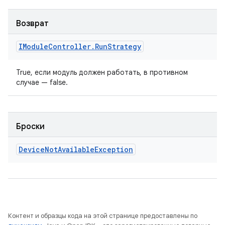
Возврат
IModule
Controller
.
Run
Strategy
True, если модуль должен работать, в противном
случае — false.
Броски
Device
Not
Available
Exception
Контент и образцы кода на этой странице предоставлены по