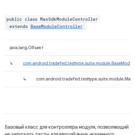
public class MaxSdkModuleController
extends
BaseModuleController
java.lang.Объект
↳
com.android.tradefed.testtype.suite.module.BaseModule
↳
com.android.tradefed.testtype.suite.module.Max
Базовый класс для контроллера модуля, позволяющий
не запускать тесты для версий выше указанного