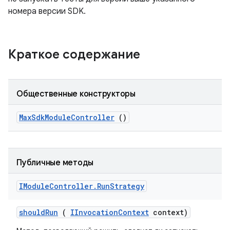
номера версии SDK.
Краткое содержание
Общественные конструкторы
Max
Sdk
Module
Controller
()
Публичные методы
IModule
Controller
.
Run
Strategy
should
Run
(
IInvocation
Context
context)