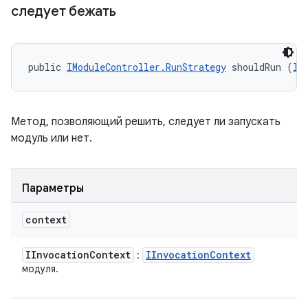
следует бежать
public 
IModuleController.RunStrategy
 shouldRun (
II
Метод, позволяющий решить, следует ли запускать
модуль или нет.
Параметры
context
IInvocation
Context
IInvocation
Context
:
модуля.