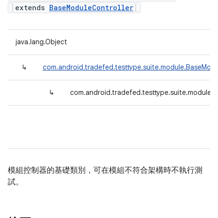
extends
BaseModuleController
java.lang.Object
↳
com.android.tradefed.testtype.suite.module.BaseModu
↳
com.android.tradefed.testtype.suite.module.
模組控制器的基礎類別，可在模組不符合架構時不執行測
試。