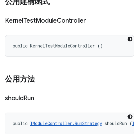
公用建構函式
Kernel
Test
Module
Controller
public KernelTestModuleController ()
公用方法
should
Run
public 
IModuleController.RunStrategy
 shouldRun (
II