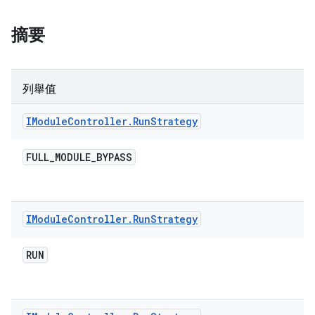
摘要
列舉值
IModule
Controller
.
Run
Strategy
FULL
_
MODULE
_
BYPASS
IModule
Controller
.
Run
Strategy
RUN