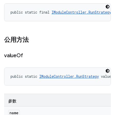
public static final 
IModuleController.RunStrategy
 
公用方法
value
Of
public static 
IModuleController.RunStrategy
 valueO
參數
name