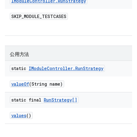
IModule
Controller
.
Run
Strategy
SKIP
_
MODULE
_
TESTCASES
公用方法
static
IModule
Controller
.
Run
Strategy
value
Of
(String name)
static final
Run
Strategy[]
values
()