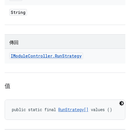
String
傳回
IModule
Controller
.
Run
Strategy
值
public static final 
RunStrategy[]
 values ()