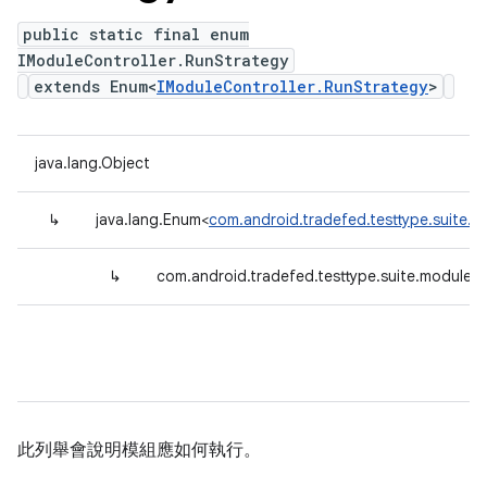
public static final enum
IModuleController.RunStrategy
extends Enum<
IModuleController.RunStrategy
>
java.lang.Object
↳
java.lang.Enum<
com.android.tradefed.testtype.suite.m
↳
com.android.tradefed.testtype.suite.module.I
此列舉會說明模組應如何執行。