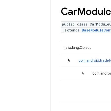
Car
Module
public class CarModule
extends
BaseModuleCon
java.lang.Object
↳
com.android.tradef
↳
com.androi