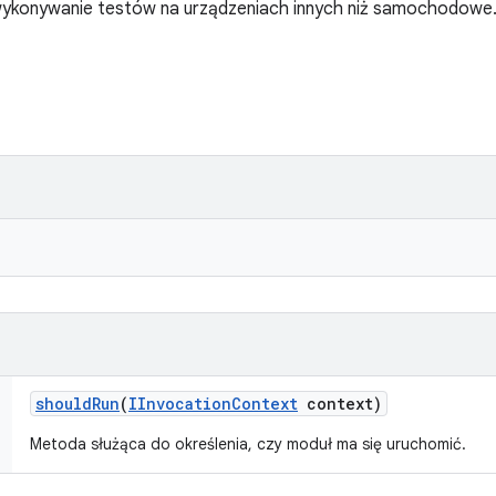
 wykonywanie testów na urządzeniach innych niż samochodowe
should
Run
(
IInvocation
Context
context)
Metoda służąca do określenia, czy moduł ma się uruchomić.