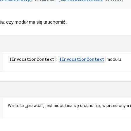
ia, czy moduł ma się uruchomić.
IInvocation
Context
IInvocation
Context
:
modułu
Wartość „prawda”, jeśli moduł ma się uruchomić, w przeciwnym r