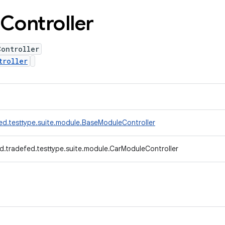
Controller
Controller
troller
ed.testtype.suite.module.BaseModuleController
d.tradefed.testtype.suite.module.CarModuleController