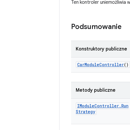
Ten kontroler uniemożliwia
Podsumowanie
Konstruktory publiczne
Car
Module
Controller
()
Metody publiczne
IModule
Controller
.
Run
Strategy