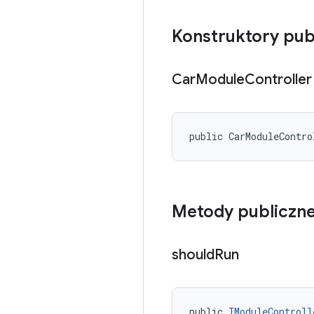
Konstruktory pub
Car
Module
Controller
public CarModuleContro
Metody publiczn
should
Run
public 
IModuleControll