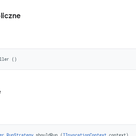
liczne
ller ()
e
er.RunStrategy
 shouldRun (
IInvocationContext
 context)