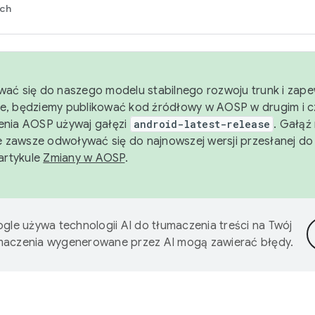
rch
wać się do naszego modelu stabilnego rozwoju trunk i zape
e, będziemy publikować kod źródłowy w AOSP w drugim i c
enia AOSP używaj gałęzi
android-latest-release
. Gałąź
 zawsze odwoływać się do najnowszej wersji przesłanej do
 artykule
Zmiany w AOSP
.
gle używa technologii AI do tłumaczenia treści na Twój
umaczenia wygenerowane przez AI mogą zawierać błędy.