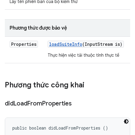
Lấy tên phiên bản của bộ kiểm thử
Phương thức được bảo vệ
Properties
load
Suite
Info
(Input
Stream is)
Thực hiện việc tải thuộc tính thực tế
Phương thức công khai
did
Load
From
Properties
public boolean didLoadFromProperties ()