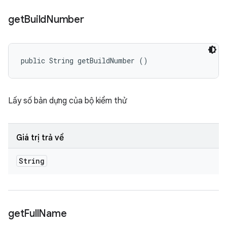
get
Build
Number
public String getBuildNumber ()
Lấy số bản dựng của bộ kiểm thử
Giá trị trả về
String
get
Full
Name