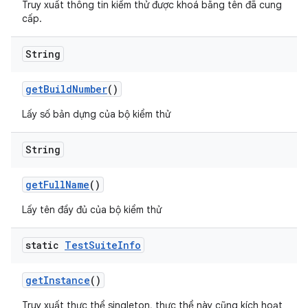
Truy xuất thông tin kiểm thử được khoá bằng tên đã cung
cấp.
String
get
Build
Number
()
Lấy số bản dựng của bộ kiểm thử
String
get
Full
Name
()
Lấy tên đầy đủ của bộ kiểm thử
static
Test
Suite
Info
get
Instance
()
Truy xuất thực thể singleton, thực thể này cũng kích hoạt