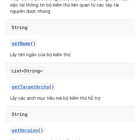
việc tải thông tin bộ kiểm thử liên quan từ các tệp tài
nguyên được nhúng
String
get
Name
()
Lấy tên ngắn của bộ kiểm thử
List<String>
get
Target
Archs
()
Lấy các arch mục tiêu mà bộ kiểm thử hỗ trợ
String
get
Version
()