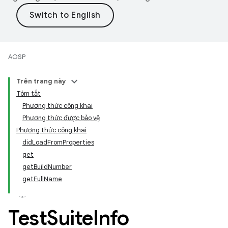
AOSP
Trên trang này
Tóm tắt
Phương thức công khai
Phương thức được bảo vệ
Phương thức công khai
didLoadFromProperties
get
getBuildNumber
getFullName
Test
Suite
Info