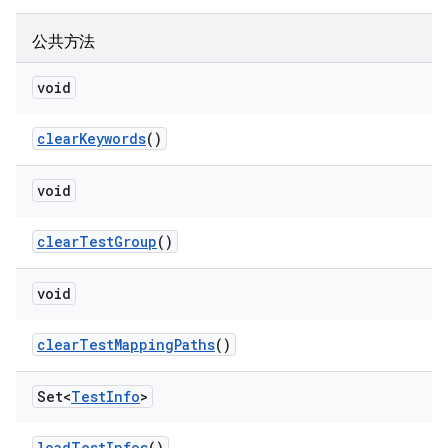
公共方法
void
clear
Keywords
()
void
clear
Test
Group
()
void
clear
Test
Mapping
Paths
()
Set<
Test
Info
>
load
Test
Infos
()