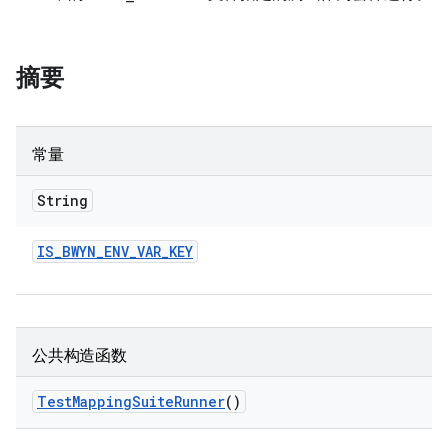
摘要
常量
String
IS
_
BWYN
_
ENV
_
VAR
_
KEY
公共构造函数
Test
Mapping
Suite
Runner
()