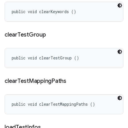
public void clearKeywords ()
clear
Test
Group
public void clearTestGroup ()
clear
Test
Mapping
Paths
public void clearTestMappingPaths ()
load
Test
Infos