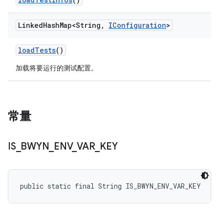
Linked
Hash
Map<String
,
IConfiguration
>
load
Tests
()
加载将要运行的测试配置。
常量
IS
_
BWYN
_
ENV
_
VAR
_
KEY
public static final String IS_BWYN_ENV_VAR_KEY