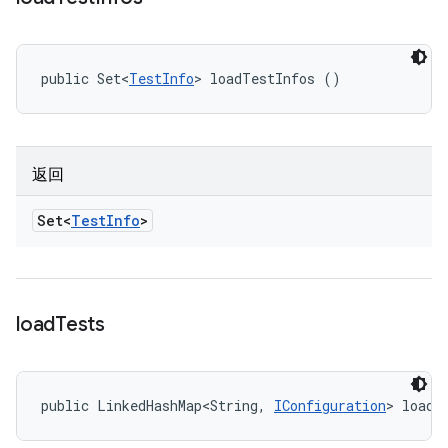
public Set<
TestInfo
> loadTestInfos ()
返回
Set<
Test
Info
>
load
Tests
public LinkedHashMap<String, 
IConfiguration
> loadT