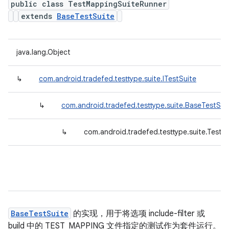
public class TestMappingSuiteRunner
extends
BaseTestSuite
java.lang.Object
↳
com.android.tradefed.testtype.suite.ITestSuite
↳
com.android.tradefed.testtype.suite.BaseTestSui
↳
com.android.tradefed.testtype.suite.Test
BaseTestSuite
的实现，用于将选项 include-filter 或
build 中的 TEST_MAPPING 文件指定的测试作为套件运行。