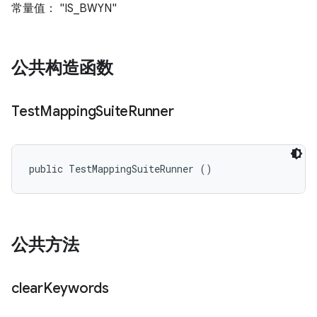
常量值： "IS_BWYN"
公共构造函数
Test
Mapping
Suite
Runner
public TestMappingSuiteRunner ()
公共方法
clear
Keywords