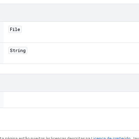
File
String
a página estão sujeitos às licenças descritas na
Licença de conteúdo
. Ja