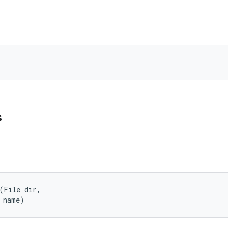
)
s
(File dir, 

 name)