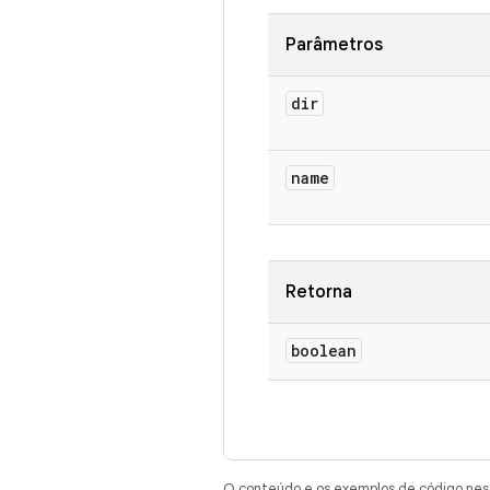
Parâmetros
dir
name
Retorna
boolean
O conteúdo e os exemplos de código nest