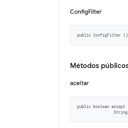
Config
Filter
public ConfigFilter (
Métodos público
aceitar
public boolean accept 
                String