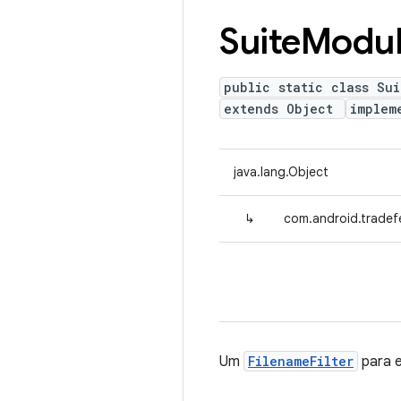
Suite
Modu
public static class Sui
extends Object
implem
java.lang.Object
↳
com.android.tradefe
Um
FilenameFilter
para e