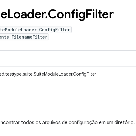
le
Loader
.
Config
Filter
teModuleLoader.ConfigFilter
ents FilenameFilter
d.testtype.suite.SuiteModuleLoader.ConfigFilter
ncontrar todos os arquivos de configuração em um diretório.