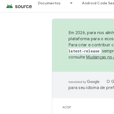
Documentos
Android Code Se
Em 2026, para nos alin
plataforma para o ecos
Para criar e contribuir
latest-release
sempre
consulte
Mudanças no
O G
para seu idioma de pre
AOSP