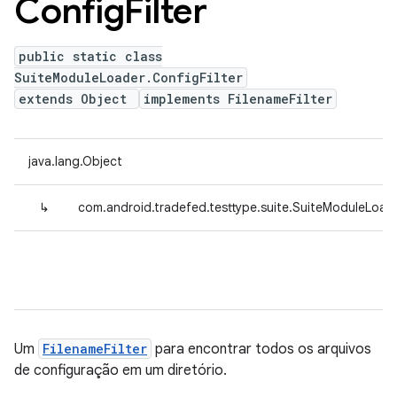
Config
Filter
public static class
SuiteModuleLoader.ConfigFilter
extends Object
implements FilenameFilter
java.lang.Object
↳
com.android.tradefed.testtype.suite.SuiteModuleLoader
Um
FilenameFilter
para encontrar todos os arquivos
de configuração em um diretório.