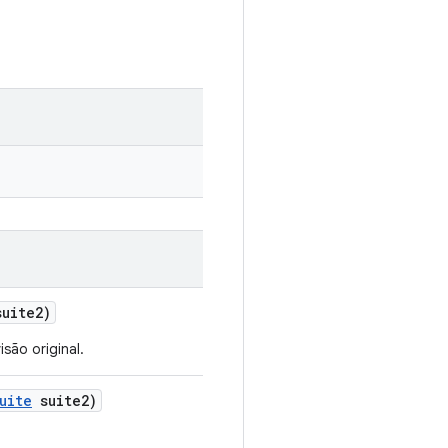
uite2)
são original.
uite
suite2)