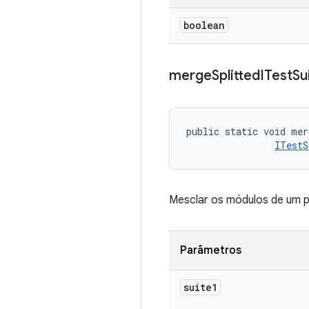
boolean
merge
Splitted
ITest
Su
public static void mer
ITestS
Mesclar os módulos de um 
Parâmetros
suite1