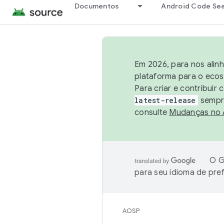
Documentos
Android Code Se
Em 2026, para nos alin
plataforma para o ecos
Para criar e contribuir
latest-release
sempre
consulte
Mudanças no
O G
para seu idioma de pre
AOSP