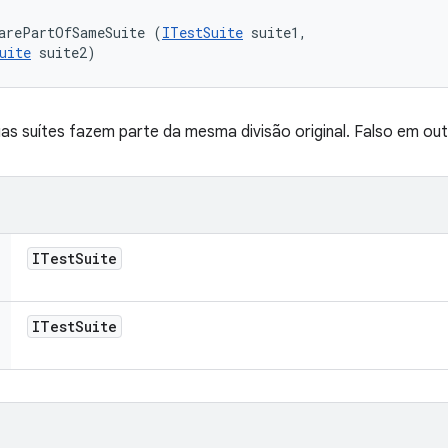
 arePartOfSameSuite (
ITestSuite
 suite1, 

uite
 suite2)
as suítes fazem parte da mesma divisão original. Falso em ou
ITest
Suite
ITest
Suite