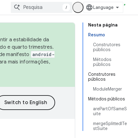
/
Nesta página
Resumo
tir a estabilidade da
Construtores
o e quarto trimestres.
públicos
 de manifesto
android-
Métodos
ara mais informações,
públicos
Construtores
públicos
ModuleMerger
Métodos públicos
arePartOfSameS
uite
mergeSplittedITe
stSuite