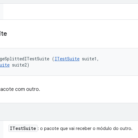
ite
geSplittedITestSuite (
ITestSuite
 suite1, 

uite
 suite2)
pacote com outro.
ITest
Suite
: o pacote que vai receber o módulo do outro.