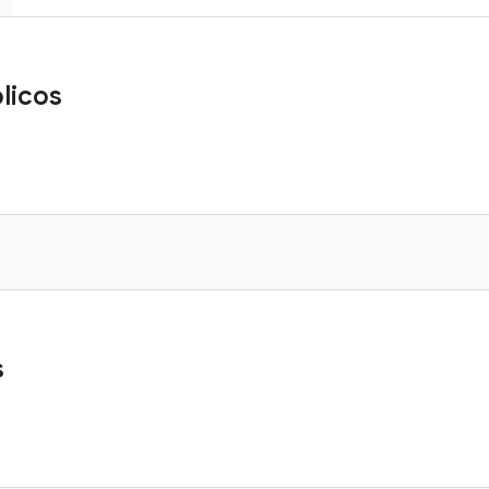
licos
s