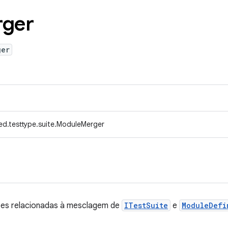
ger
ger
ed.testtype.suite.ModuleMerger
ções relacionadas à mesclagem de
ITestSuite
e
ModuleDefi