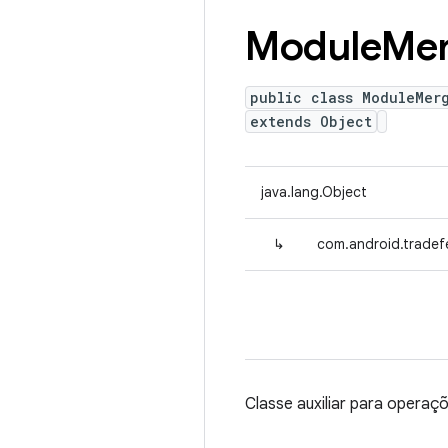
Module
Mer
public class ModuleMer
extends Object
java.lang.Object
↳
com.android.tradef
Classe auxiliar para opera