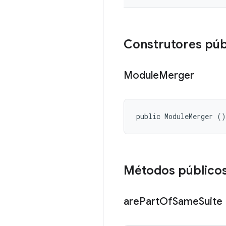
Construtores púb
Module
Merger
public ModuleMerger ()
Métodos público
are
Part
Of
Same
Suite