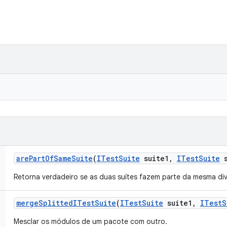
are
Part
Of
Same
Suite
(
ITest
Suite
suite1
,
ITest
Suite
s
Retorna verdadeiro se as duas suítes fazem parte da mesma divi
merge
Splitted
ITest
Suite
(
ITest
Suite
suite1
,
ITest
S
Mesclar os módulos de um pacote com outro.