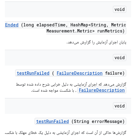
void
Run
Ended
(long elapsed
Time
,
Hash
Map<String
,
Metric
Measurement
.
Metric> run
Metrics)
پایان اجرای آزمایش را گزارش می‌دهد.
void
test
Run
Failed
(
Failure
Description
failure)
گزارش می‌دهد که اجرای آزمایشی به دلیل خرابی شرح داده شده توسط
FailureDescription
، با شکست مواجه شده است.
void
test
Run
Failed
(String error
Message)
گزارش‌ها حاکی از آن است که اجرای آزمایشی به دلیل یک خطای مهلک با شکست 