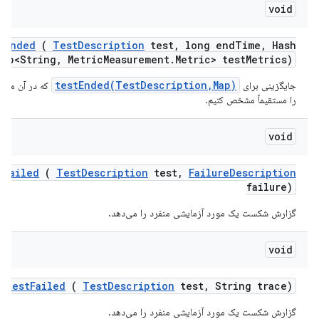
void
t
Ended
(
Test
Description
test
,
long end
Time
,
Hash
Map<String
,
Metric
Measurement
.
Metric> test
Metrics)
testEnded(TestDescription,Map)
جایگزینی برای
که در آن می‌تو
را مستقیماً مشخص کنیم.
void
t
Failed
(
Test
Description
test
,
Failure
Description
failure)
گزارش شکست یک مورد آزمایشی منفرد را می‌دهد.
void
test
Failed
(
Test
Description
test
,
String trace)
گزارش شکست یک مورد آزمایشی منفرد را می‌دهد.