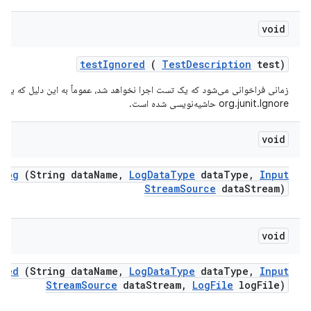
void
test
Ignored
(
Test
Description
test)
زمانی فراخوانی می‌شود که یک تست اجرا نخواهد شد، عموماً به این دلیل که یک 
org.junit.Ignore حاشیه‌نویسی شده است.
void
t
Log
(String data
Name
,
Log
Data
Type
data
Type
,
Input
Stream
Source
data
Stream)
void
aved
(String data
Name
,
Log
Data
Type
data
Type
,
Input
Stream
Source
data
Stream
,
Log
File
log
File)