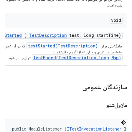
نشده است.
void
st
Started
(
Test
Description
test
,
long start
Time)
testStarted(TestDescription)
جایگزینی برای
که در آن زمان شر
مشخص می‌کنیم، و برای اندازه‌گیری دقیق‌تر با
testEnded(TestDescription,long,Map)
ترکیب می‌شود.
سازندگان عمومی
ماژول‌شنو
public ModuleListener (
ITestInvocationListener
 lis