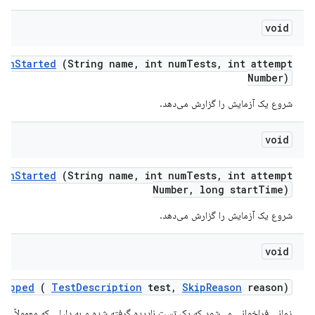
void
Run
Started
(String name
,
int num
Tests
,
int attempt
Number)
شروع یک آزمایش را گزارش می‌دهد.
void
Run
Started
(String name
,
int num
Tests
,
int attempt
Number
,
long start
Time)
شروع یک آزمایش را گزارش می‌دهد.
void
kipped
(
Test
Description
test
,
Skip
Reason
reason)
زمانی فراخوانی می‌شود که یک تست نادیده گرفته شده و به دلیلی که معمولاً انتظا