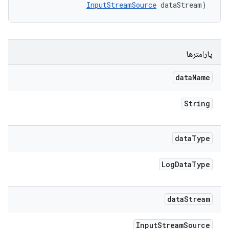
InputStreamSource
 dataStream)
پارامترها
data
Name
String
data
Type
Log
Data
Type
data
Stream
Input
Stream
Source