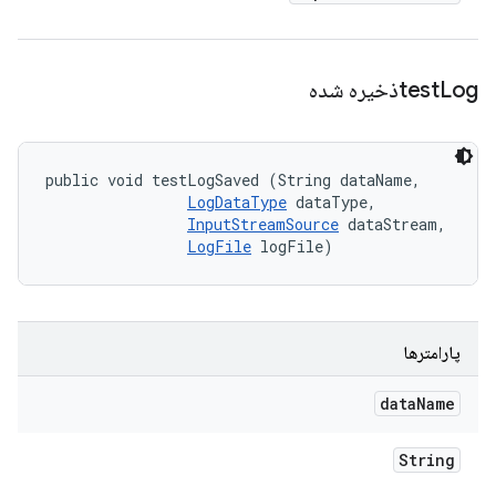
Logذخیره شده
test
public void testLogSaved (String dataName, 

LogDataType
 dataType, 

InputStreamSource
 dataStream, 

LogFile
 logFile)
پارامترها
data
Name
String