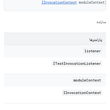
IInvocationContext
 moduleContext)
سازنده
پارامترها
listener
ITest
Invocation
Listener
module
Context
IInvocation
Context