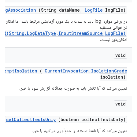
log
Association
(String data
Name
,
Log
File
log
File)
در برخی موارد، log باید به شدت با یک مورد آزمایشی مرتبط باشد، اما امکان ا
فراخوانی مستقیم
ved(String,LogDataType,InputStreamSource,LogFile)
امکان‌پذیر نیست.
void
ttempt
Isolation
(
Current
Invocation
.
Isolation
Grade
isolation)
تعیین می‌کند که آیا تلاش باید به صورت جداگانه گزارش شود یا خیر.
void
set
Collect
Tests
Only
(boolean collect
Tests
Only)
تعیین می‌کند که آیا فقط تست‌ها را جمع‌آوری می‌کنیم یا خیر.