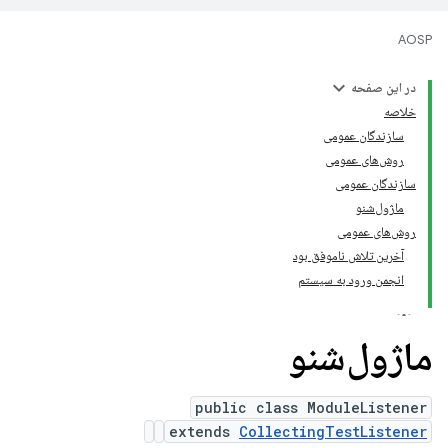
AOSP
در این صفحه
خلاصه
سازندگان عمومی
روش‌های عمومی
سازندگان عمومی
ماژول‌شنو
روش‌های عمومی
آخرین تلاش ناموفق بود
انجمن ورود به سیستم
ماژول‌شنو
public class ModuleListener
extends
CollectingTestListener