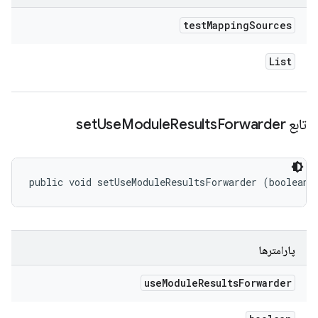
test
Mapping
Sources
List
تابع set
Forwarder
Results
Module
Use
public void setUseModuleResultsForwarder (boolean 
پارامترها
use
Module
Results
Forwarder