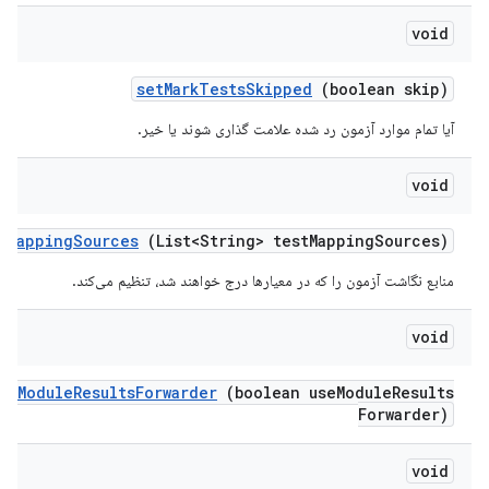
void
set
Mark
Tests
Skipped
(boolean skip)
آیا تمام موارد آزمون رد شده علامت گذاری شوند یا خیر.
void
t
Mapping
Sources
(List<String> test
Mapping
Sources)
منابع نگاشت آزمون را که در معیارها درج خواهند شد، تنظیم می‌کند.
void
se
Module
Results
Forwarder
(boolean use
Module
Results
Forwarder)
void