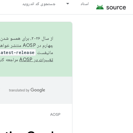
اسناد
جستجوی کد اندروید
از سال ۲۰۲۶، برای ه
چهارم در AOSP منتشر خواهیم کرد. برای ساخت و مشارکت در AOSP،
مانیفست
latest-release
تغییرات در AOSP
مراجعه کنی
ا
AOSP