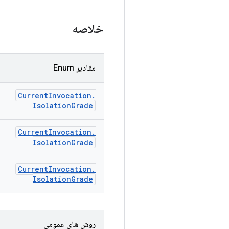
خلاصه
مقادیر Enum
Current
Invocation
.
Isolation
Grade
Current
Invocation
.
Isolation
Grade
Current
Invocation
.
Isolation
Grade
روش های عمومی