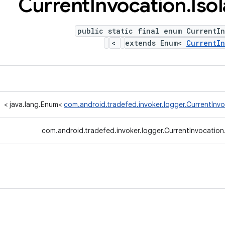
Current
Invocation
.
Iso
public static final enum CurrentIn
>
extends Enum<
CurrentI
>
java.lang.Enum<
com.android.tradefed.invoker.logger.CurrentInvo
com.android.tradefed.invoker.logger.CurrentInvocation