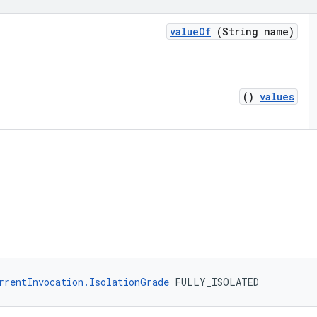
value
Of
(String name)
()
values
rrentInvocation.IsolationGrade
 FULLY_ISOLATED