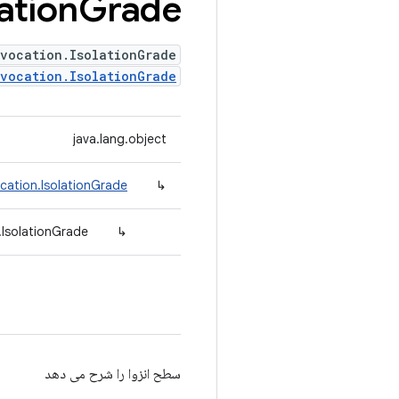
lation
Grade
vocation.IsolationGrade
nvocation.IsolationGrade
java.lang.object
cation.IsolationGrade
↳
.IsolationGrade
↳
سطح انزوا را شرح می دهد