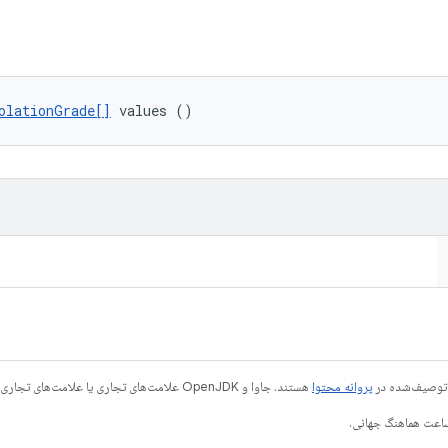
olationGrade[]
 values ()
ی توصیف‌شده در
پروانه محتوا
هستند. جاوا و OpenJDK علامت‌های تجاری یا علامت‌های تجاری ثبت‌شده Oracle و/یا وابسته‌های آن هستند.