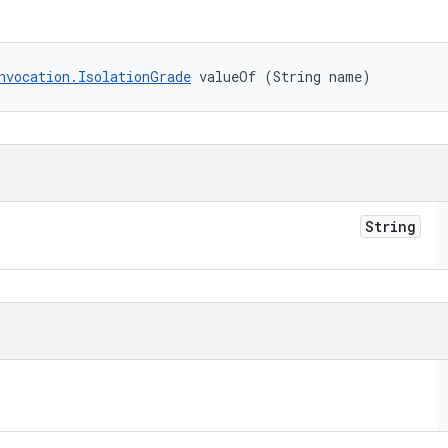
nvocation.IsolationGrade
 valueOf (String name)
String