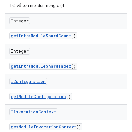
Trả về tên mô-đun riêng biệt.
Integer
get
Intra
Module
Shard
Count
()
Integer
get
Intra
Module
Shard
Index
()
IConfiguration
get
Module
Configuration
()
IInvocation
Context
get
Module
Invocation
Context
()