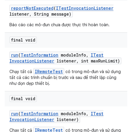
report
Not
Executed
(
ITest
Invocation
Listener
listener
,
String message)
Báo cáo các mô-đun chưa được thực thi hoàn toàn.
final void
run
(
Test
Information
module
Info
,
ITest
Invocation
Listener
listener
,
int max
Run
Limit)
IRemoteTest
Chạy tất cả
có trong mô-đun và sử dụng
tất cả các trình chuẩn bị trước và sau để thiết lập cũng
như dọn dẹp thiết bị.
final void
run
(
Test
Information
module
Info
,
ITest
Invocation
Listener
listener)
IRemoteTest
Chạy tất cả
có trong mô-đun và sử dụng