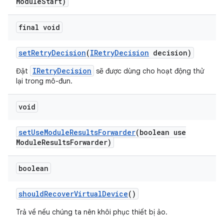
Module
Start)
final void
set
Retry
Decision
(
IRetry
Decision
decision)
IRetryDecision
Đặt
sẽ được dùng cho hoạt động thử
lại trong mô-đun.
void
set
Use
Module
Results
Forwarder
(boolean use
Module
Results
Forwarder)
boolean
should
Recover
Virtual
Device
()
Trả về nếu chúng ta nên khôi phục thiết bị ảo.