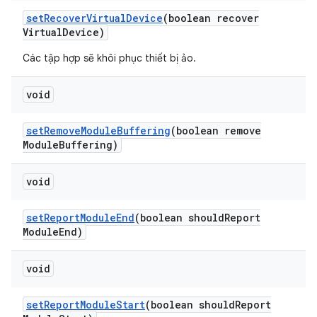
set
Recover
Virtual
Device
(boolean recover
Virtual
Device)
Các tập hợp sẽ khôi phục thiết bị ảo.
void
set
Remove
Module
Buffering
(boolean remove
Module
Buffering)
void
set
Report
Module
End
(boolean should
Report
Module
End)
void
set
Report
Module
Start
(boolean should
Report