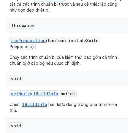
tất cả các trình chuẩn bị trước và sau để thiết lập cũng
như dọn dẹp thiết bị.
Throwable
run
Preparation
(boolean include
Suite
Preparers)
Chạy các trình chuẩn bị của kiểm thử, bao gồm cả trình
chuẩn bị ở cấp bộ nếu được chỉ định.
void
set
Build
(
IBuild
Info
build)
IBuildInfo
Chèn
sẽ được dùng trong quá trình kiểm
thử.
void