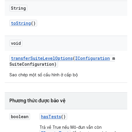
String
to
String
()
void
transfer
Suite
Level
Options
(
IConfiguration
m
Suite
Configuration)
Sao chép một số cấu hình ở cấp bộ
Phương thức được bảo vệ
boolean
has
Tests
()
Trả về True nếu Mô-đun vẫn còn