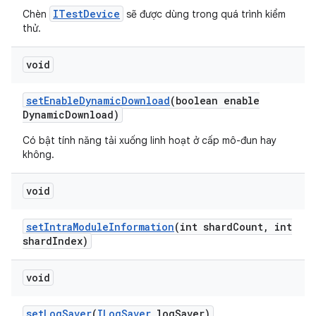
ITestDevice
Chèn
sẽ được dùng trong quá trình kiểm
thử.
void
set
Enable
Dynamic
Download
(boolean enable
Dynamic
Download)
Có bật tính năng tải xuống linh hoạt ở cấp mô-đun hay
không.
void
set
Intra
Module
Information
(int shard
Count
,
int
shard
Index)
void
set
Log
Saver
(
ILog
Saver
log
Saver)