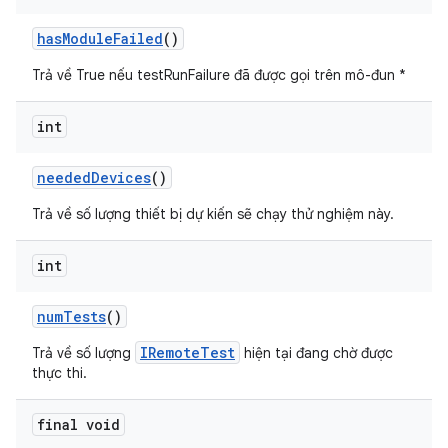
has
Module
Failed
()
Trả về True nếu testRunFailure đã được gọi trên mô-đun *
int
needed
Devices
()
Trả về số lượng thiết bị dự kiến sẽ chạy thử nghiệm này.
int
num
Tests
()
IRemoteTest
Trả về số lượng
hiện tại đang chờ được
thực thi.
final void