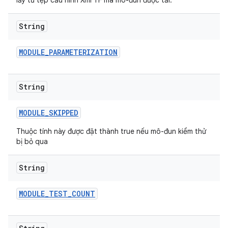
lấy từ tệp cấu hình Xml TF mà mô-đun được tải.
String
MODULE
_
PARAMETERIZATION
String
MODULE
_
SKIPPED
Thuộc tính này được đặt thành true nếu mô-đun kiểm thử
bị bỏ qua
String
MODULE
_
TEST
_
COUNT