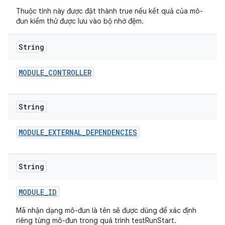
Thuộc tính này được đặt thành true nếu kết quả của mô-
đun kiểm thử được lưu vào bộ nhớ đệm.
String
MODULE
_
CONTROLLER
String
MODULE
_
EXTERNAL
_
DEPENDENCIES
String
MODULE
_
ID
Mã nhận dạng mô-đun là tên sẽ được dùng để xác định
riêng từng mô-đun trong quá trình testRunStart.