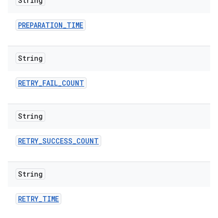
String
PREPARATION
_
TIME
String
RETRY
_
FAIL
_
COUNT
String
RETRY
_
SUCCESS
_
COUNT
String
RETRY
_
TIME