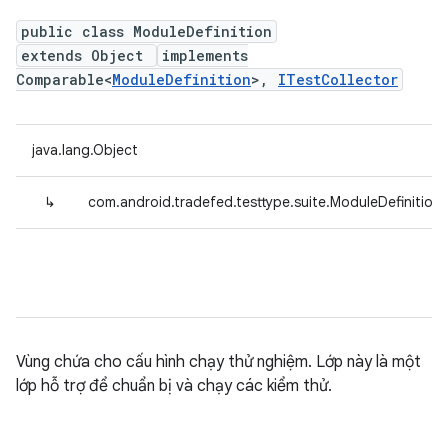
public class ModuleDefinition
extends Object
implements
Comparable<
ModuleDefinition
>,
ITestCollector
java.lang.Object
↳
com.android.tradefed.testtype.suite.ModuleDefinition
Vùng chứa cho cấu hình chạy thử nghiệm. Lớp này là một
lớp hỗ trợ để chuẩn bị và chạy các kiểm thử.