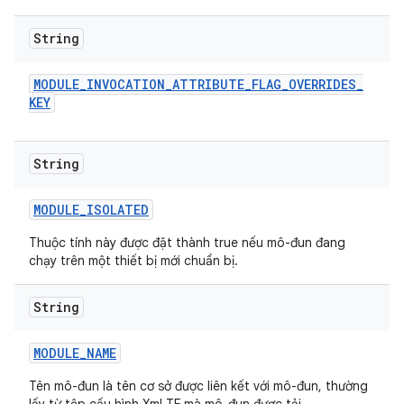
String
MODULE
_
INVOCATION
_
ATTRIBUTE
_
FLAG
_
OVERRIDES
_
KEY
String
MODULE
_
ISOLATED
Thuộc tính này được đặt thành true nếu mô-đun đang
chạy trên một thiết bị mới chuẩn bị.
String
MODULE
_
NAME
Tên mô-đun là tên cơ sở được liên kết với mô-đun, thường