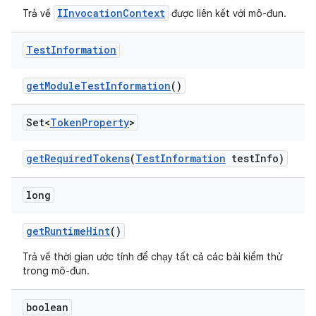
IInvocationContext
Trả về
được liên kết với mô-đun.
Test
Information
get
Module
Test
Information
()
Set<
Token
Property
>
get
Required
Tokens
(
Test
Information
test
Info)
long
get
Runtime
Hint
()
Trả về thời gian ước tính để chạy tất cả các bài kiểm thử
trong mô-đun.
boolean