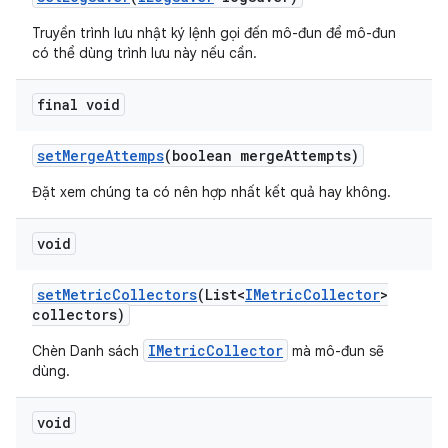
Truyền trình lưu nhật ký lệnh gọi đến mô-đun để mô-đun
có thể dùng trình lưu này nếu cần.
final void
set
Merge
Attemps
(boolean merge
Attempts)
Đặt xem chúng ta có nên hợp nhất kết quả hay không.
void
set
Metric
Collectors
(List<
IMetric
Collector
>
collectors)
IMetricCollector
Chèn Danh sách
mà mô-đun sẽ
dùng.
void