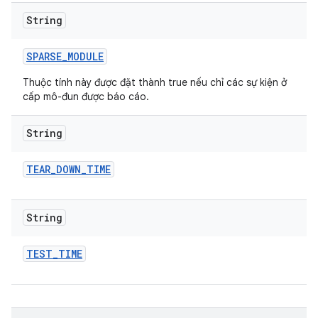
String
SPARSE
_
MODULE
Thuộc tính này được đặt thành true nếu chỉ các sự kiện ở
cấp mô-đun được báo cáo.
String
TEAR
_
DOWN
_
TIME
String
TEST
_
TIME