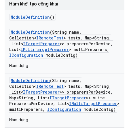
Hàm khởi tạo công khai
Module
Definition
()
Module
Definition
(String name
,
Collection<
IRemote
Test
> tests
,
Map<String
,
List<
ITarget
Preparer
>> preparers
Per
Device
,
List<
IMulti
Target
Preparer
> multi
Preparers
,
IConfiguration
module
Config)
Hàm dựng
Module
Definition
(String name
,
Collection<
IRemote
Test
> tests
,
Map<String
,
List<
ITarget
Preparer
>> preparers
Per
Device
,
Map<String
,
List<
ITarget
Preparer
>> suite
Preparers
Per
Device
,
List<
IMulti
Target
Preparer
>
multi
Preparers
,
IConfiguration
module
Config)
Hàm dựng