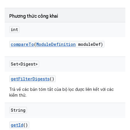
Phương thức công khai
int
compare
To
(
Module
Definition
module
Def)
Set<Digest>
get
Filter
Digests
()
Trả về các bản tóm tắt của bộ lọc được liên kết với các
kiểm thử.
String
get
Id
()