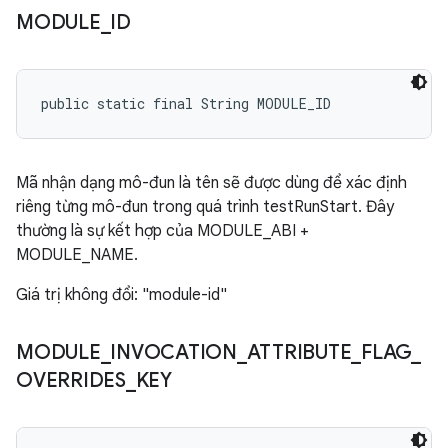
MODULE
_
ID
public static final String MODULE_ID
Mã nhận dạng mô-đun là tên sẽ được dùng để xác định
riêng từng mô-đun trong quá trình testRunStart. Đây
thường là sự kết hợp của MODULE_ABI +
MODULE_NAME.
Giá trị không đổi: "module-id"
MODULE
_
INVOCATION
_
ATTRIBUTE
_
FLAG
_
OVERRIDES
_
KEY