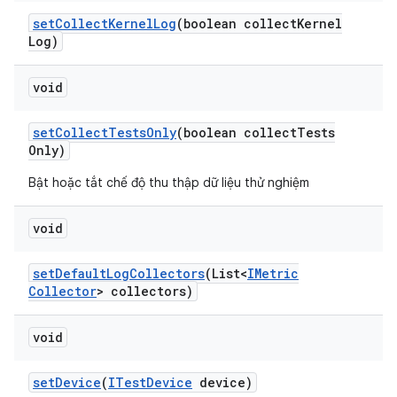
set
Collect
Kernel
Log
(boolean collect
Kernel
Log)
void
set
Collect
Tests
Only
(boolean collect
Tests
Only)
Bật hoặc tắt chế độ thu thập dữ liệu thử nghiệm
void
set
Default
Log
Collectors
(List<
IMetric
Collector
> collectors)
void
set
Device
(
ITest
Device
device)