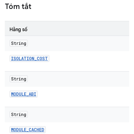
Tóm tắt
Hằng số
String
ISOLATION
_
COST
String
MODULE
_
ABI
String
MODULE
_
CACHED