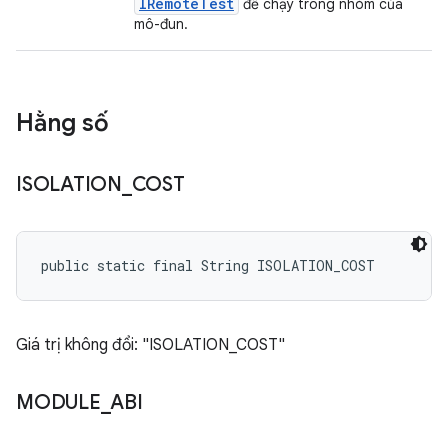
IRemoteTest
để chạy trong nhóm của
mô-đun.
Hằng số
ISOLATION
_
COST
public static final String ISOLATION_COST
Giá trị không đổi: "ISOLATION_COST"
MODULE
_
ABI