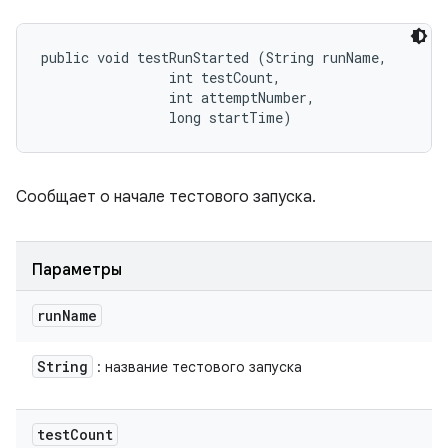
public void testRunStarted (String runName, 

                int testCount, 

                int attemptNumber, 

                long startTime)
Сообщает о начале тестового запуска.
Параметры
run
Name
String
: название тестового запуска
test
Count