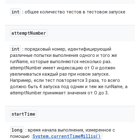
int
: общее количество тестов в тестовом запуске
attempt
Number
int
: порядковый номер, идентифицирующий
различные попытки выполнения одного и того же
runName, которые выполняются несколько раз.
attemptNumber имеет индексацию от 0 и должен
увеличиваться каждый раз при новом запуске.
Например, если тест повторяется 3 раза, то всего
должно быть 4 запуска под одним и тем же runName, а
attemptNumber принимает значения от 0 до 3.
start
Time
long
: время начала выполнения, измеренное с
System
.
current
Time
Millis(
)
помощью