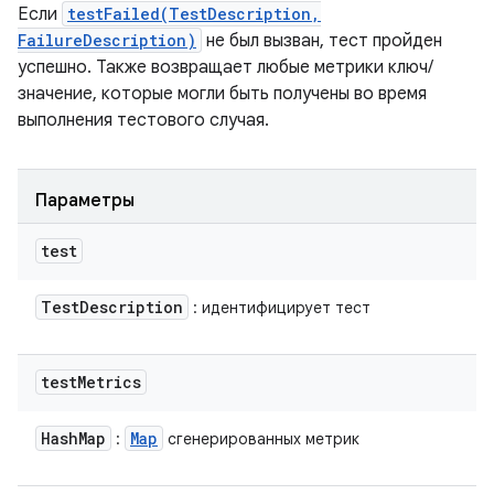
Если
testFailed(TestDescription,
FailureDescription)
не был вызван, тест пройден
успешно. Также возвращает любые метрики ключ/
значение, которые могли быть получены во время
выполнения тестового случая.
Параметры
test
Test
Description
: идентифицирует тест
test
Metrics
Hash
Map
Map
:
сгенерированных метрик