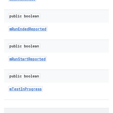
public boolean
m
Run
Ended
Reported
public boolean
m
Run
Start
Reported
public boolean
m
Test
In
Progress