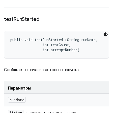
test
Run
Started
public void testRunStarted (String runName, 

                int testCount, 

                int attemptNumber)
Сообщает о начале тестового запуска.
Параметры
run
Name
String
: название тестового запуска