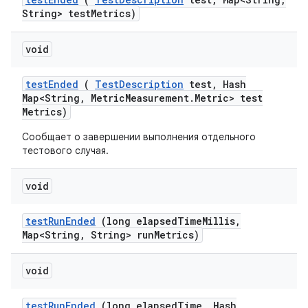
String> test
Metrics)
void
test
Ended
(
Test
Description
test
,
Hash
Map<String
,
Metric
Measurement
.
Metric> test
Metrics)
Сообщает о завершении выполнения отдельного
тестового случая.
void
test
Run
Ended
(long elapsed
Time
Millis
,
Map<String
,
String> run
Metrics)
void
test
Run
Ended
(long elapsed
Time
,
Hash