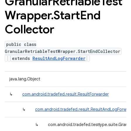
Granular
Retriable
Test
Wrapper
.
Start
End
Collector
public class
GranularRetriableTestWrapper.StartEndCollector
extends
ResultAndLogForwarder
java.lang.Object
↳
com.android.tradefed.result.ResultForwarder
↳
com.android.tradefed.result.ResultAndLogForwar
↳
com.android.tradefed.testtype.suite.Granu