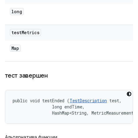
long
test
Metrics
Map
тест завершен
public void testEnded (
TestDescription
 test, 

                long endTime, 

                HashMap<String, MetricMeasurement.
Альтернатива функции