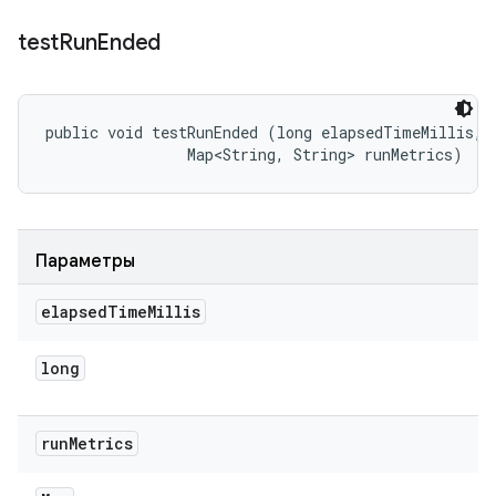
test
Run
Ended
public void testRunEnded (long elapsedTimeMillis, 

                Map<String, String> runMetrics)
Параметры
elapsed
Time
Millis
long
run
Metrics