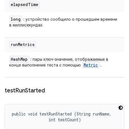
elapsed
Time
long
: устройство сообщило о прошедшем времени
в миллисекундах
run
Metrics
Hash
Map
: пары ключ-значение, отображаемые в
Metric
конце выполнения теста с помощью
.
test
Run
Started
public void testRunStarted (String runName, 

                int testCount)