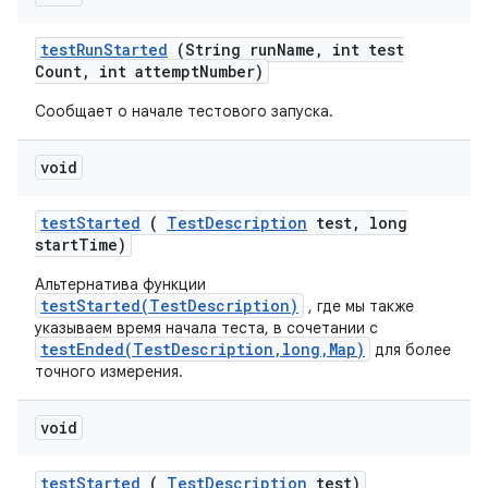
test
Run
Started
(String run
Name
,
int test
Count
,
int attempt
Number)
Сообщает о начале тестового запуска.
void
test
Started
(
Test
Description
test
,
long
start
Time)
Альтернатива функции
testStarted(TestDescription)
, где мы также
указываем время начала теста, в сочетании с
testEnded(TestDescription,long,Map)
для более
точного измерения.
void
test
Started
(
Test
Description
test)