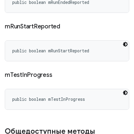
public boolean mRunEndedReported
m
Run
Start
Reported
public boolean mRunStartReported
m
Test
In
Progress
public boolean mTestInProgress
Общедоступные методы