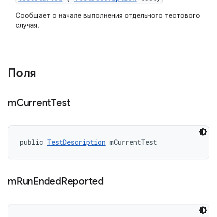
Сообщает о начале выполнения отдельного тестового
случая.
Поля
m
Current
Test
public 
TestDescription
 mCurrentTest
m
Run
Ended
Reported