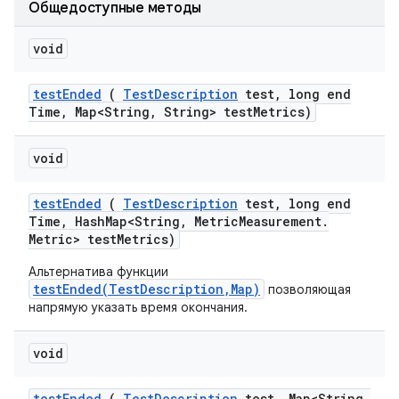
Общедоступные методы
void
test
Ended
(
Test
Description
test
,
long end
Time
,
Map<String
,
String> test
Metrics)
void
test
Ended
(
Test
Description
test
,
long end
Time
,
Hash
Map<String
,
Metric
Measurement
.
Metric> test
Metrics)
Альтернатива функции
testEnded(TestDescription,Map)
позволяющая
напрямую указать время окончания.
void
test
Ended
(
Test
Description
test
,
Map<String
,