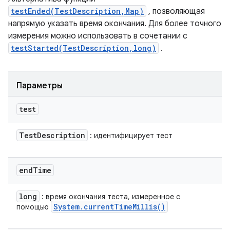
testEnded(TestDescription,Map)
, позволяющая
напрямую указать время окончания. Для более точного
измерения можно использовать в сочетании с
testStarted(TestDescription,long)
.
Параметры
test
Test
Description
: идентифицирует тест
end
Time
long
: время окончания теста, измеренное с
System
.
current
Time
Millis(
)
помощью