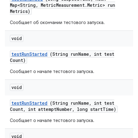
Map<String
,
Metric
Measurement
.
Metric> run
Metrics)
Сообщает об окончании тестового запуска.
void
test
Run
Started
(String run
Name
,
int test
Count)
Сообщает о начале тестового запуска.
void
test
Run
Started
(String run
Name
,
int test
Count
,
int attempt
Number
,
long start
Time)
Сообщает о начале тестового запуска.
void