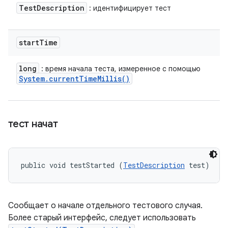
Test
Description
: идентифицирует тест
start
Time
long
: время начала теста, измеренное с помощью
System
.
current
Time
Millis(
)
тест начат
public void testStarted (
TestDescription
 test)
Сообщает о начале отдельного тестового случая.
Более старый интерфейс, следует использовать