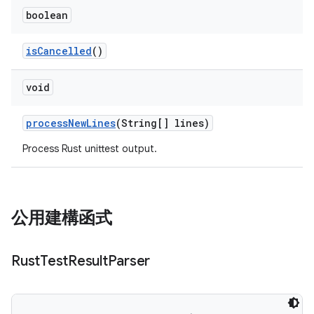
boolean
is
Cancelled
()
void
process
New
Lines
(String[] lines)
Process Rust unittest output.
公用建構函式
Rust
Test
Result
Parser