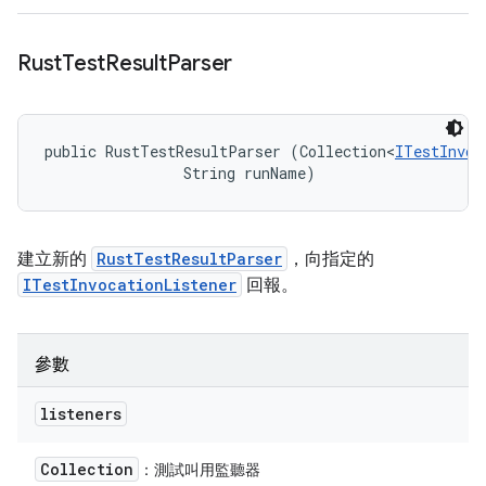
Rust
Test
Result
Parser
public RustTestResultParser (Collection<
ITestInvoc
                String runName)
建立新的
RustTestResultParser
，向指定的
ITestInvocationListener
回報。
參數
listeners
Collection
：測試叫用監聽器