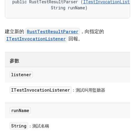
public RustTestResultParser (
ITestInvocationListen
                String runName)
建立新的
RustTestResultParser
，向指定的
ITestInvocationListener
回報。
參數
listener
ITest
Invocation
Listener
：測試叫用監聽器
run
Name
String
：測試名稱