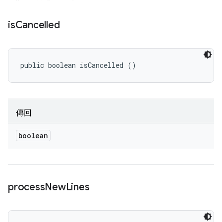
is
Cancelled
public boolean isCancelled ()
傳回
boolean
process
New
Lines