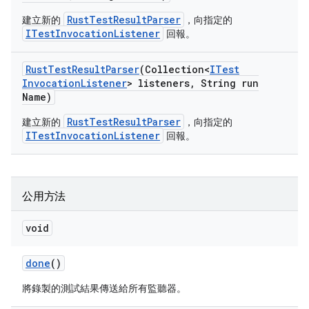
RustTestResultParser
建立新的
，向指定的
ITestInvocationListener
回報。
Rust
Test
Result
Parser
(Collection<
ITest
Invocation
Listener
> listeners
,
String run
Name)
RustTestResultParser
建立新的
，向指定的
ITestInvocationListener
回報。
公用方法
void
done
()
將錄製的測試結果傳送給所有監聽器。