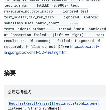
test idents ... FAILED <0.000s> test
make_sure_no_proc_macro ... ignored test
test_scalar_div_rem_zero ... ignored, Android
sometimes uses panic_abort ... ----
tests::idents stdout ---- thread 'main' panicked
at 'assertion failed: `(left == right)` ... test
result: ok. 10 passed; 1 failed; 1 ignored; 0
measured; 0 filtered out
@See
https://doc.rust-
lang.org/book/ch11-00-testing.html
摘要
公用建構函式
Rust
Test
Result
Parser
(
ITest
Invocation
Listener
listener
,
String run
Name)