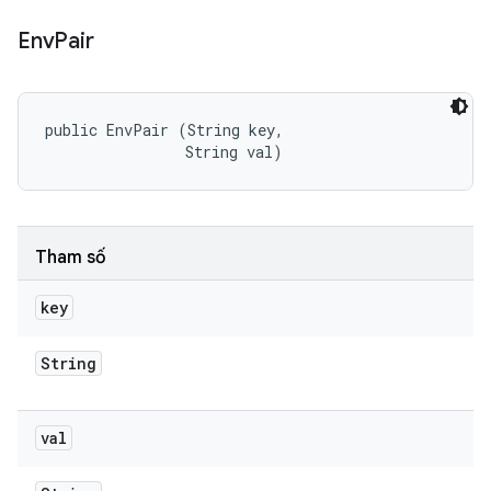
Env
Pair
public EnvPair (String key, 

                String val)
Tham số
key
String
val