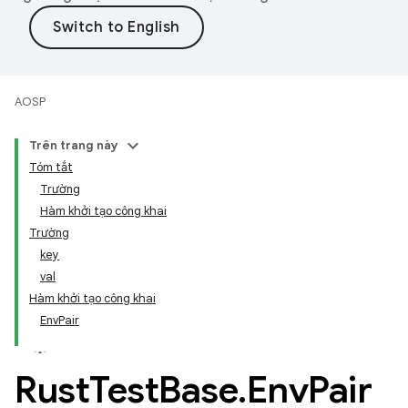
AOSP
Trên trang này
Tóm tắt
Trường
Hàm khởi tạo công khai
Trường
key
val
Hàm khởi tạo công khai
EnvPair
Rust
Test
Base
.
Env
Pair