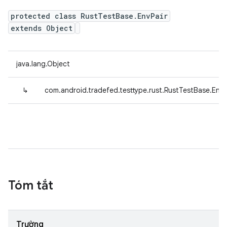
protected class RustTestBase.EnvPair
extends Object
java.lang.Object
↳
com.android.tradefed.testtype.rust.RustTestBase.EnvP
Tóm tắt
Trường