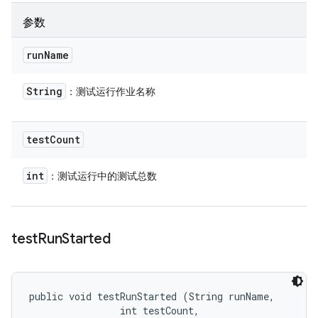
参数
run
Name
String
：测试运行作业名称
test
Count
int
：测试运行中的测试总数
test
Run
Started
public void testRunStarted (String runName, 

                int testCount, 
