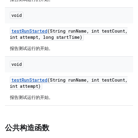
void
test
Run
Started
(String run
Name
,
int test
Count
,
int attempt
,
long start
Time)
报告测试运行的开始。
void
test
Run
Started
(String run
Name
,
int test
Count
,
int attempt)
报告测试运行的开始。
公共构造函数