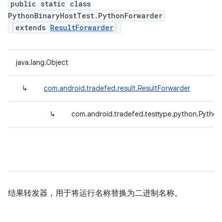
public static class
PythonBinaryHostTest.PythonForwarder
extends
ResultForwarder
java.lang.Object
↳
com.android.tradefed.result.ResultForwarder
↳
com.android.tradefed.testtype.python.Pytho
结果转发器，用于将运行名称替换为二进制名称。