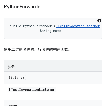
Python
Forwarder
public PythonForwarder (
ITestInvocationListener
 li
                String name)
使用二进制名称的运行名称的构造函数。
参数
listener
ITest
Invocation
Listener
name