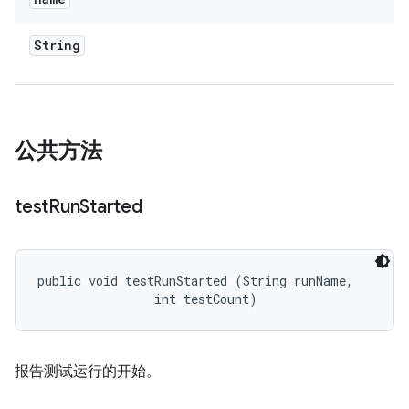
String
公共方法
test
Run
Started
public void testRunStarted (String runName, 

                int testCount)
报告测试运行的开始。