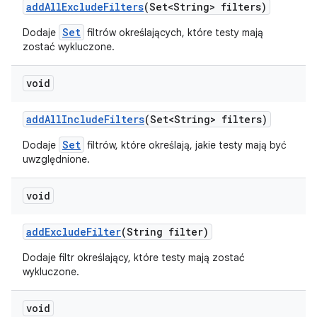
add
All
Exclude
Filters
(Set<String> filters)
Set
Dodaje
filtrów określających, które testy mają
zostać wykluczone.
void
add
All
Include
Filters
(Set<String> filters)
Set
Dodaje
filtrów, które określają, jakie testy mają być
uwzględnione.
void
add
Exclude
Filter
(String filter)
Dodaje filtr określający, które testy mają zostać
wykluczone.
void