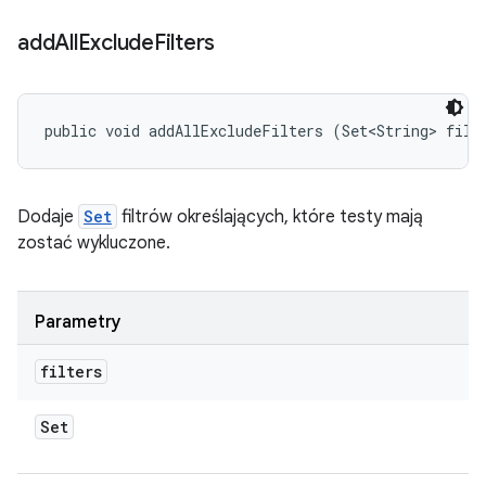
add
All
Exclude
Filters
public void addAllExcludeFilters (Set<String> filt
Dodaje
Set
filtrów określających, które testy mają
zostać wykluczone.
Parametry
filters
Set