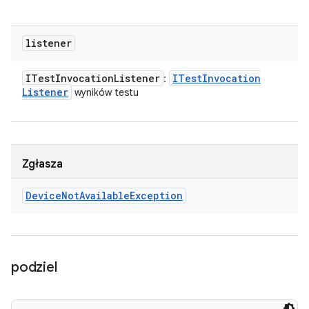
listener
ITest
Invocation
Listener
ITest
Invocation
:
Listener
wyników testu
Zgłasza
Device
Not
Available
Exception
podziel