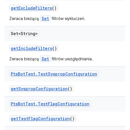
get
Exclude
Filters
()
Set
Zwraca bieżącą
filtrów wykluczeń.
Set<String>
get
Include
Filters
()
Set
Zwraca bieżącą
filtrów uwzględniania.
Pts
Bot
Test
.
Test
Sysprop
Configuration
get
Sysprop
Configuration
()
Pts
Bot
Test
.
Test
Flag
Configuration
get
Test
Flag
Configuration
()