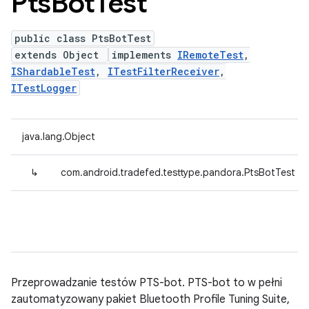
Pts
Bot
Test
public class PtsBotTest
extends Object
implements
IRemoteTest
,
IShardableTest
,
ITestFilterReceiver
,
ITestLogger
java.lang.Object
↳
com.android.tradefed.testtype.pandora.PtsBotTest
Przeprowadzanie testów PTS-bot. PTS-bot to w pełni
zautomatyzowany pakiet Bluetooth Profile Tuning Suite,