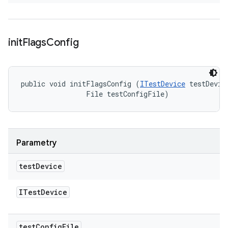
init
Flags
Config
public void initFlagsConfig (
ITestDevice
 testDevice
                File testConfigFile)
Parametry
test
Device
ITest
Device
test
Config
File