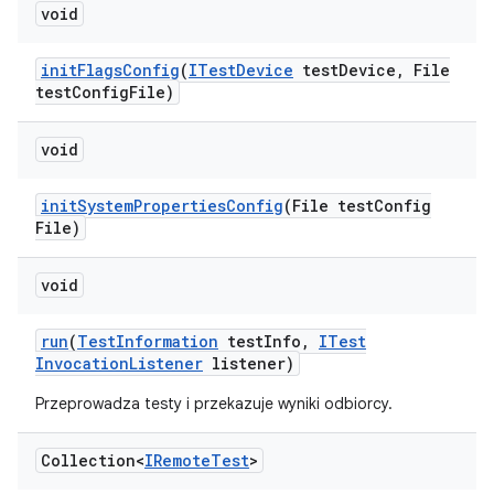
void
init
Flags
Config
(
ITest
Device
test
Device
,
File
test
Config
File)
void
init
System
Properties
Config
(File test
Config
File)
void
run
(
Test
Information
test
Info
,
ITest
Invocation
Listener
listener)
Przeprowadza testy i przekazuje wyniki odbiorcy.
Collection<
IRemote
Test
>