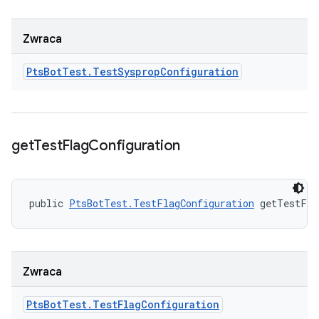
Zwraca
Pts
Bot
Test
.
Test
Sysprop
Configuration
get
Test
Flag
Configuration
public 
PtsBotTest.TestFlagConfiguration
 getTestFla
Zwraca
Pts
Bot
Test
.
Test
Flag
Configuration