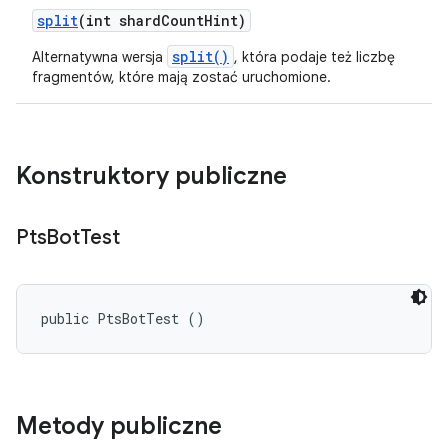
split
(int shard
Count
Hint)
split()
Alternatywna wersja
, która podaje też liczbę
fragmentów, które mają zostać uruchomione.
Konstruktory publiczne
Pts
Bot
Test
public PtsBotTest ()
Metody publiczne