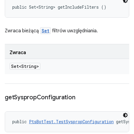
public Set<String> getIncludeFilters ()
Zwraca bieżącą
Set
filtrów uwzględniania.
Zwraca
Set<String>
get
Sysprop
Configuration
public 
PtsBotTest.TestSyspropConfiguration
 getSysp