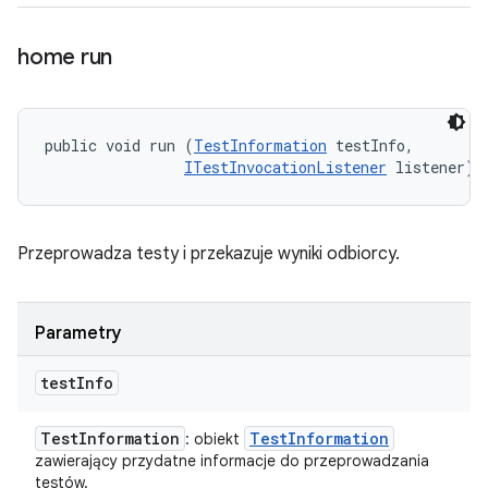
home run
public void run (
TestInformation
 testInfo, 

ITestInvocationListener
 listener)
Przeprowadza testy i przekazuje wyniki odbiorcy.
Parametry
test
Info
Test
Information
Test
Information
: obiekt
zawierający przydatne informacje do przeprowadzania
testów.