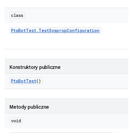
class
Pts
Bot
Test
.
Test
Sysprop
Configuration
Konstruktory publiczne
Pts
Bot
Test
()
Metody publiczne
void