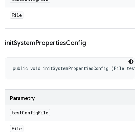
File
init
System
Properties
Config
public void initSystemPropertiesConfig (File testC
Parametry
test
Config
File
File