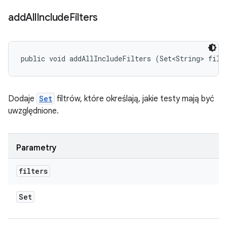
add
All
Include
Filters
public void addAllIncludeFilters (Set<String> filt
Dodaje
Set
filtrów, które określają, jakie testy mają być
uwzględnione.
Parametry
filters
Set