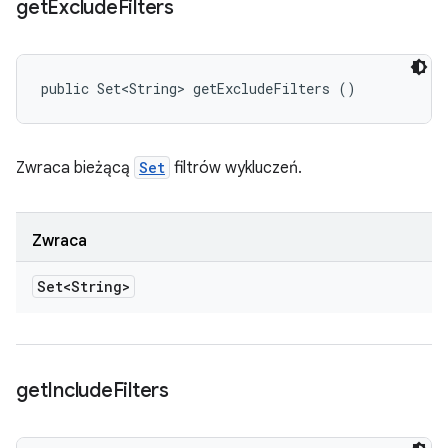
get
Exclude
Filters
public Set<String> getExcludeFilters ()
Zwraca bieżącą
Set
filtrów wykluczeń.
Zwraca
Set<String>
get
Include
Filters