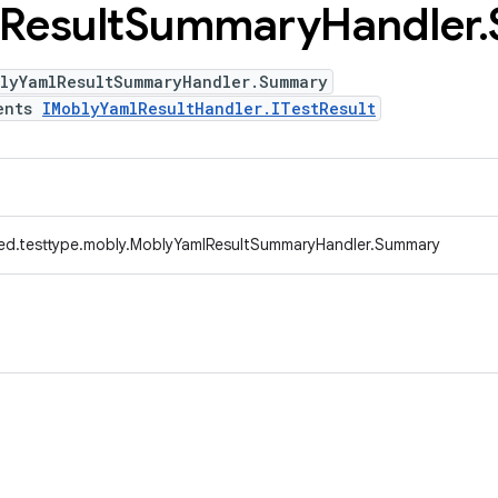
Result
Summary
Handler
.
blyYamlResultSummaryHandler.Summary
ents
IMoblyYamlResultHandler.ITestResult
ed.testtype.mobly.MoblyYamlResultSummaryHandler.Summary