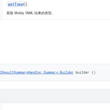
get
Type
()
获取 Mobly YAML 结果的类型。
lResultSummaryHandler.Summary.Builder
 builder ()