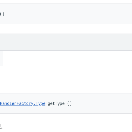
()
HandlerFactory.Type
 getType ()
型。