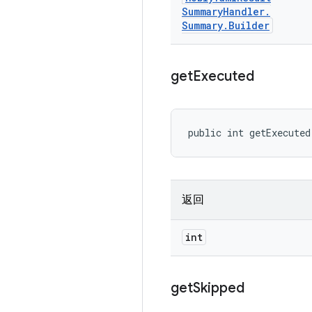
Summary
Handler
.
Summary
.
Builder
get
Executed
public int getExecuted
返回
int
get
Skipped