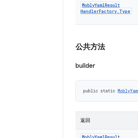
Mobly
Yaml
Result
Handler
Factory
.
Type
公共方法
builder
public static 
MoblyYam
返回
Mobly
Yaml
Result