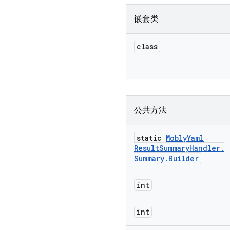
嵌套类
class
公共方法
static
Mobly
Yaml
Result
Summary
Handler
.
Summary
.
Builder
int
int