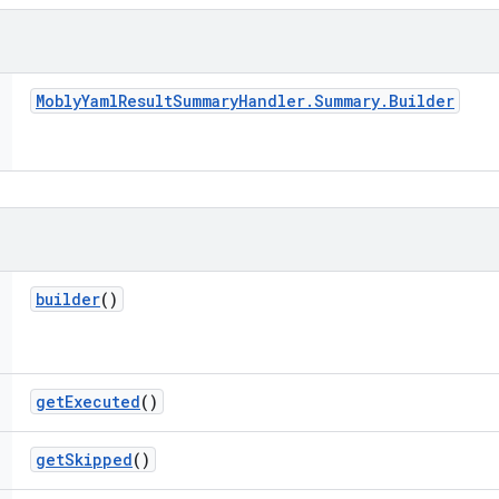
Mobly
Yaml
Result
Summary
Handler
.
Summary
.
Builder
builder
()
get
Executed
()
get
Skipped
()