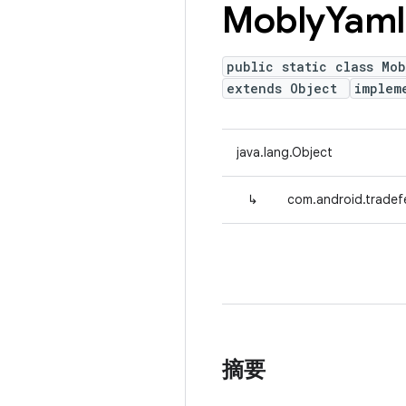
Mobly
Yaml
public static class Mo
extends Object
implem
java.lang.Object
↳
com.android.tradef
摘要