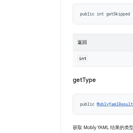
public int getSkipped 
返回
int
get
Type
public 
MoblyYamlResult
获取 Mobly YAML 结果的类