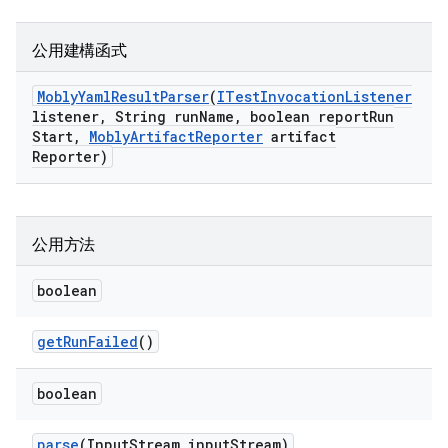
公用建構函式
Mobly
Yaml
Result
Parser
(
ITest
Invocation
Listener
listener
,
String run
Name
,
boolean report
Run
Start
,
Mobly
Artifact
Reporter
artifact
Reporter)
公用方法
boolean
get
Run
Failed
()
boolean
parse
(Input
Stream input
Stream)