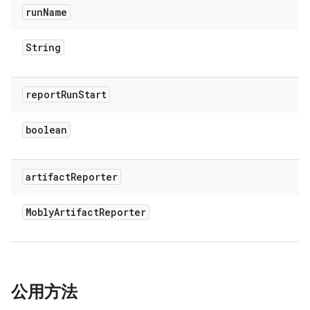
run
Name
String
report
Run
Start
boolean
artifact
Reporter
Mobly
Artifact
Reporter
公用方法