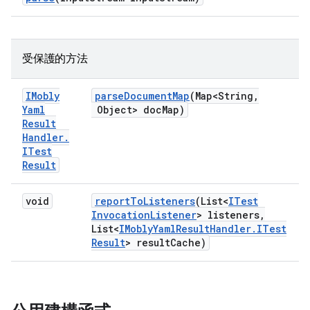
受保護的方法
IMobly
parse
Document
Map
(Map<String
,
Yaml
Object> doc
Map)
Result
Handler
.
ITest
Result
void
report
To
Listeners
(List<
ITest
Invocation
Listener
> listeners
,
List<
IMobly
Yaml
Result
Handler
.
ITest
Result
> result
Cache)