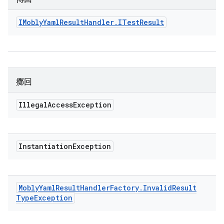
IMobly
Yaml
Result
Handler
.
ITest
Result
擲回
Illegal
Access
Exception
Instantiation
Exception
Mobly
Yaml
Result
Handler
Factory
.
Invalid
Result
Type
Exception