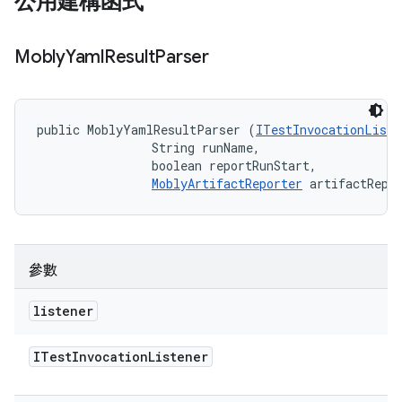
公用建構函式
Mobly
Yaml
Result
Parser
public MoblyYamlResultParser (
ITestInvocationListe
                String runName, 

                boolean reportRunStart, 

MoblyArtifactReporter
 artifactRepo
參數
listener
ITest
Invocation
Listener