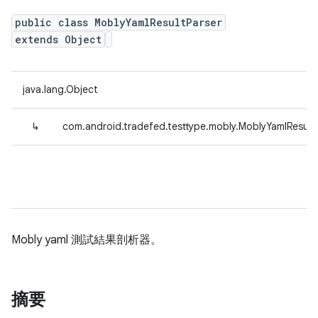
public class MoblyYamlResultParser
extends Object
java.lang.Object
↳
com.android.tradefed.testtype.mobly.MoblyYamlResult
Mobly yaml 測試結果剖析器。
摘要