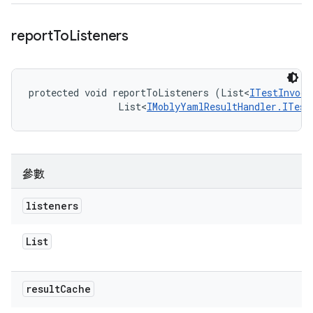
report
To
Listeners
protected void reportToListeners (List<
ITestInvoca
                List<
IMoblyYamlResultHandler.ITest
參數
listeners
List
result
Cache