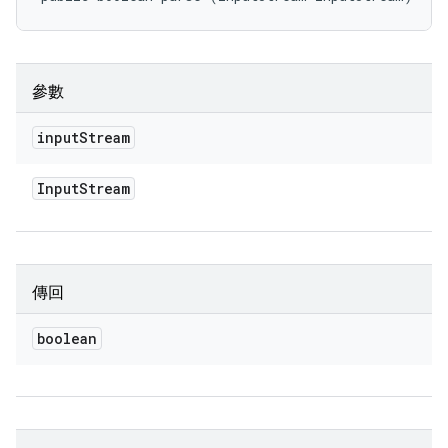
參數
input
Stream
Input
Stream
傳回
boolean