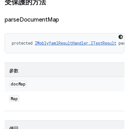
受保護的方法
parse
Document
Map
protected 
IMoblyYamlResultHandler.ITestResult
 pars
參數
doc
Map
Map
傳回