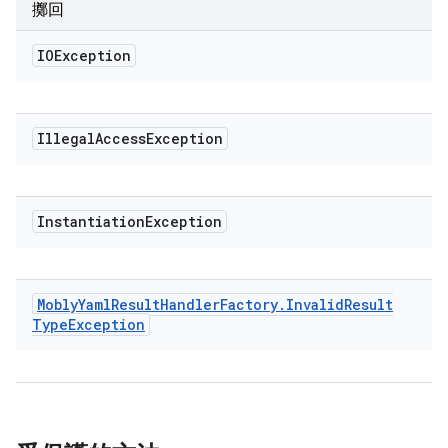
擲回
IOException
Illegal
Access
Exception
Instantiation
Exception
Mobly
Yaml
Result
Handler
Factory
.
Invalid
Result
Type
Exception