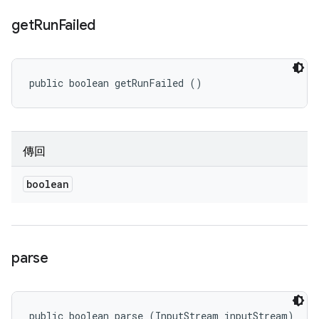
get
Run
Failed
public boolean getRunFailed ()
傳回
boolean
parse
public boolean parse (InputStream inputStream)