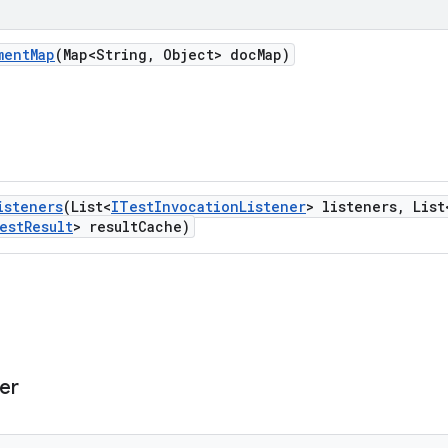
ment
Map
(Map<String
,
Object> doc
Map)
isteners
(List<
ITest
Invocation
Listener
> listeners
,
List
est
Result
> result
Cache)
er