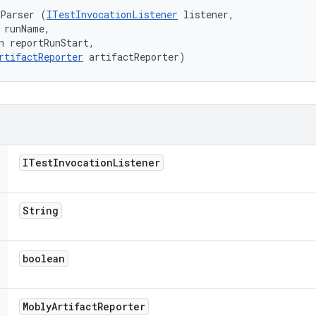
tParser (
ITestInvocationListener
 listener, 

 runName, 

n reportRunStart, 

rtifactReporter
 artifactReporter)
ITest
Invocation
Listener
String
boolean
Mobly
Artifact
Reporter