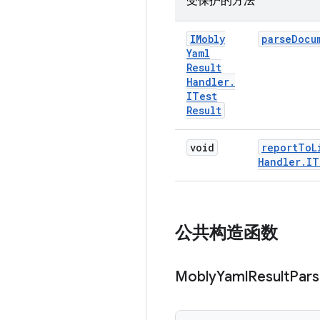
受保护的方法
IMobly
parse
Docu
Yaml
Result
Handler
.
ITest
Result
void
report
To
L
Handler
.
IT
公共构造函数
Mobly
Yaml
Result
Pars