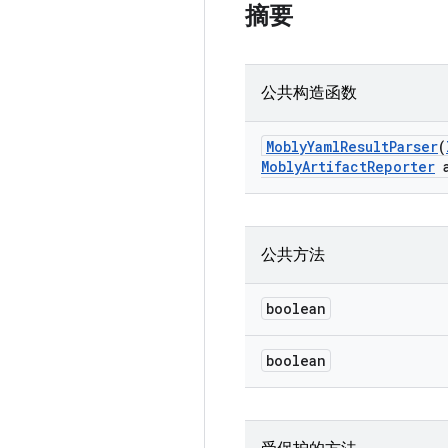
摘要
公共构造函数
Mobly
Yaml
Result
Parser
(
Mobly
Artifact
Reporter
a
公共方法
boolean
boolean