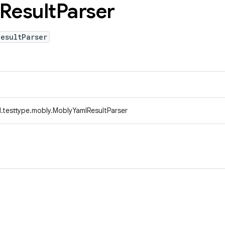
Result
Parser
esultParser
.testtype.mobly.MoblyYamlResultParser
。