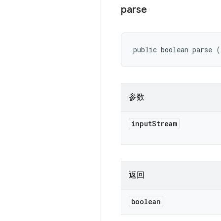
parse
public boolean parse (
参数
input
Stream
返回
boolean