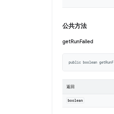
公共方法
get
Run
Failed
public boolean getRun
返回
boolean