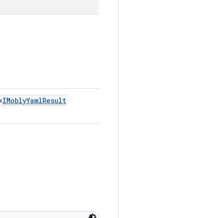
<
IMobly
Yaml
Result