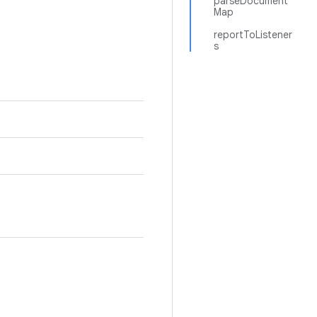
parseDocument
Map
reportToListener
s