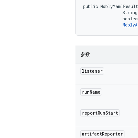
public MoblyYamlResul
                String
                boolea
MoblyA
参数
listener
run
Name
report
Run
Start
artifact
Reporter