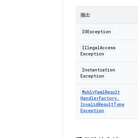
抛出
IOException
Illegal
Access
Exception
Instantiation
Exception
Mobly
Yaml
Result
Handler
Factory
.
Invalid
Result
Type
Exception