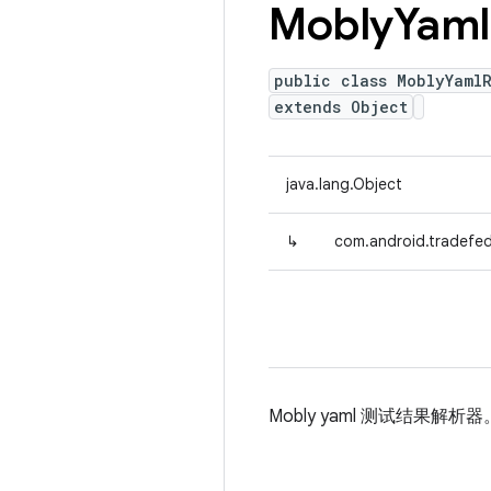
Mobly
Yaml
public class MoblyYamlR
extends Object
java.lang.Object
↳
com.android.tradefed
Mobly yaml 测试结果解析器