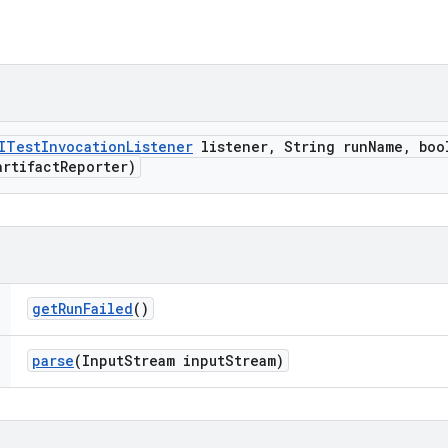
ITest
Invocation
Listener
listener
,
String run
Name
,
bool
rtifact
Reporter)
get
Run
Failed
()
parse
(Input
Stream input
Stream)