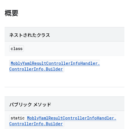
概要
ネストされたクラス
class
Mobly
Yaml
Result
Controller
Info
Handler
.
Controller
Info
.
Builder
パブリック メソッド
static
Mobly
Yaml
Result
Controller
Info
Handler
.
Controller
Info
.
Builder