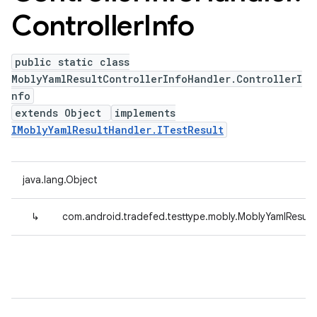
Controller
Info
public static class
MoblyYamlResultControllerInfoHandler.ControllerI
nfo
extends Object
implements
IMoblyYamlResultHandler.ITestResult
java.lang.Object
↳
com.android.tradefed.testtype.mobly.MoblyYamlResultC