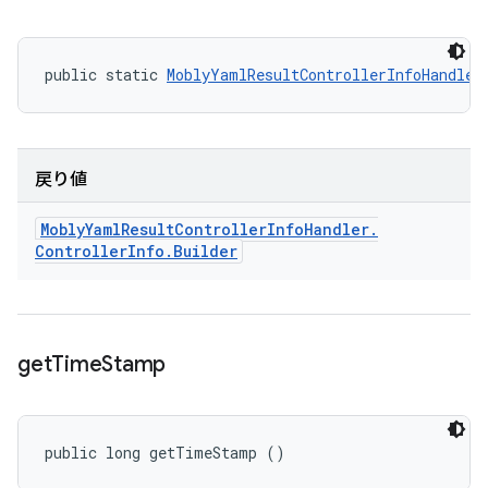
public static 
MoblyYamlResultControllerInfoHandler
戻り値
Mobly
Yaml
Result
Controller
Info
Handler
.
Controller
Info
.
Builder
get
Time
Stamp
public long getTimeStamp ()