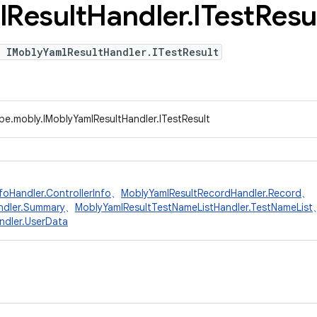
l
Result
Handler
.
ITest
Resu
 IMoblyYamlResultHandler.ITestResult
pe.mobly.IMoblyYamlResultHandler.ITestResult
foHandler.ControllerInfo
、
MoblyYamlResultRecordHandler.Record
、
ndler.Summary
、
MoblyYamlResultTestNameListHandler.TestNameList
ndler.UserData