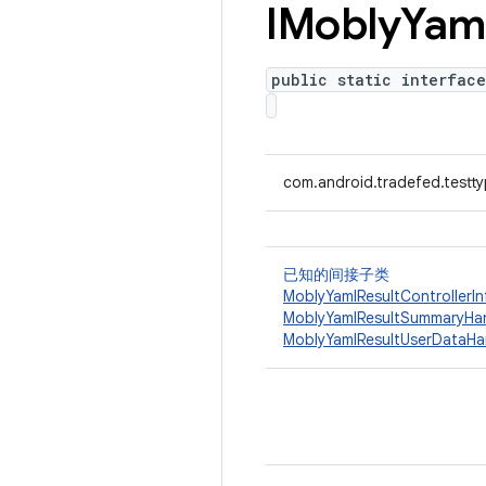
IMobly
Yam
public static interface
com.android.tradefed.testty
已知的间接子类
MoblyYamlResultControllerIn
MoblyYamlResultSummaryHa
MoblyYamlResultUserDataHa