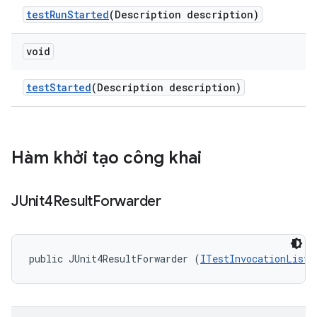
test
Run
Started
(Description description)
void
test
Started
(Description description)
Hàm khởi tạo công khai
JUnit4Result
Forwarder
public JUnit4ResultForwarder (
ITestInvocationListe