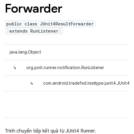
Forwarder
public class JUnit4ResultForwarder
extends RunListener
java.lang.Object
↳
org.junit.runner.notification.RunListener
↳
com.android.tradefed.testtype.junit4.JUnit4R
Trình chuyển tiếp kết quả từ JUnit4 Runner.