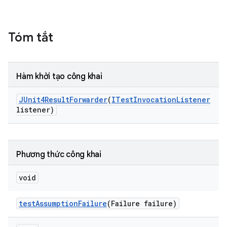
Tóm tắt
Hàm khởi tạo công khai
JUnit4Result
Forwarder
(
ITest
Invocation
Listener
listener)
Phương thức công khai
void
test
Assumption
Failure
(Failure failure)