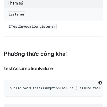
Tham số
listener
ITest
Invocation
Listener
Phương thức công khai
test
Assumption
Failure
public void testAssumptionFailure (Failure failure