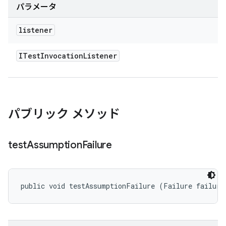
パラメータ
listener
ITest
Invocation
Listener
パブリック メソッド
test
Assumption
Failure
public void testAssumptionFailure (Failure failure