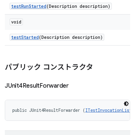
test
Run
Started
(Description description)
void
test
Started
(Description description)
パブリック コンストラクタ
JUnit4Result
Forwarder
public JUnit4ResultForwarder (
ITestInvocationListe