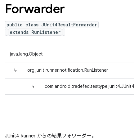
Forwarder
public class JUnit4ResultForwarder
extends RunListener
java.lang.Object
↳
org.junit.runner.notification.RunListener
↳
com.android.tradefed.testtype.junit4.JUnit4R
JUnit4 Runner からの結果フォワーダー。