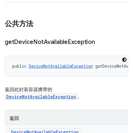
公共方法
get
Device
Not
Available
Exception
public 
DeviceNotAvailableException
 getDeviceNotAva
返回此封装容器携带的
DeviceNotAvailableException
。
返回
Device
Not
Available
Exception