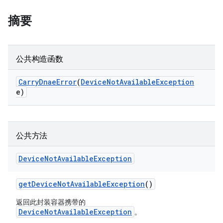
摘要
公共构造函数
Carry
Dnae
Error
(
Device
Not
Available
Exception
e)
公共方法
Device
Not
Available
Exception
get
Device
Not
Available
Exception
()
返回此封装容器携带的
DeviceNotAvailableException
。