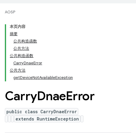
AOSP
本页内容
摘要
公共构造函数
公共方法
公共构造函数
CarryDnaeError
公共方法
getDeviceNotAvailableException
Carry
Dnae
Error
public class CarryDnaeError
extends RuntimeException