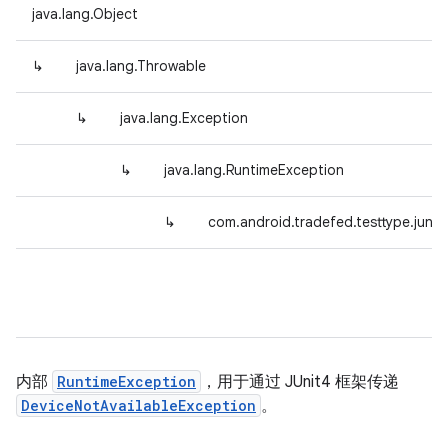
java.lang.Object
↳
java.lang.Throwable
↳
java.lang.Exception
↳
java.lang.RuntimeException
↳
com.android.tradefed.testtype.junit
内部
RuntimeException
，用于通过 JUnit4 框架传递
DeviceNotAvailableException
。