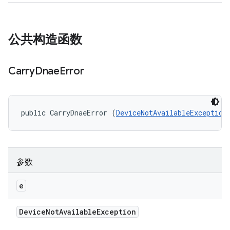
公共构造函数
Carry
Dnae
Error
public CarryDnaeError (
DeviceNotAvailableException
参数
e
Device
Not
Available
Exception