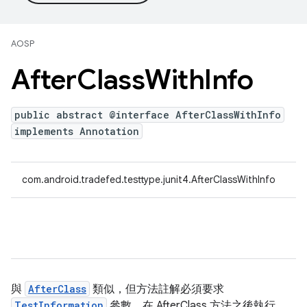
AOSP
After
Class
With
Info
public abstract @interface AfterClassWithInfo
implements Annotation
com.android.tradefed.testtype.junit4.AfterClassWithInfo
與
AfterClass
類似，但方法註解必須要求
TestInformation
參數。在 AfterClass 方法之後執行。