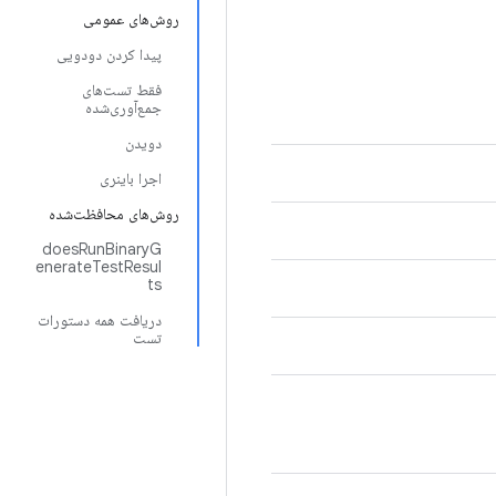
روش‌های عمومی
پیدا کردن دودویی
فقط تست‌های
جمع‌آوری‌شده
دویدن
اجرا باینری
روش‌های محافظت‌شده
doesRunBinaryG
enerateTestResul
ts
دریافت همه دستورات
تست