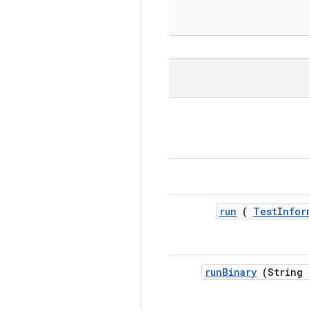
run
(
Test
Infor
run
Binary
(String 