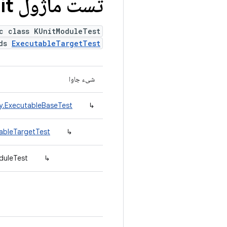
تست ماژول KUnit
c class KUnitModuleTest
nds
ExecutableTargetTest
شیء جاوا
ry.ExecutableBaseTest
↳
tableTargetTest
↳
duleTest
↳