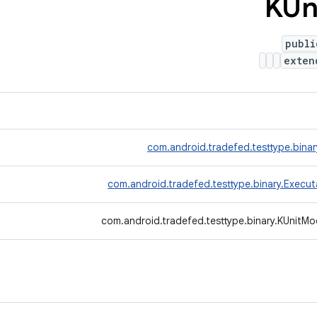
publi
exte
com.android.tradefed.testtype.bina
com.android.tradefed.testtype.binary.Execu
com.android.tradefed.testtype.binary.KUnitMo