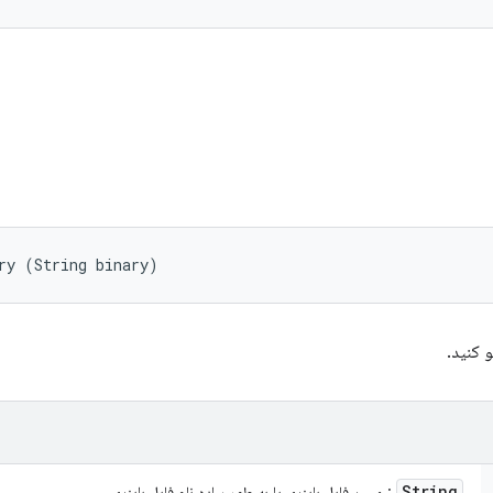
ry (String binary)
و کنید.
String
: مسیر فایل باینری یا به طور ساده نام فایل باینری.