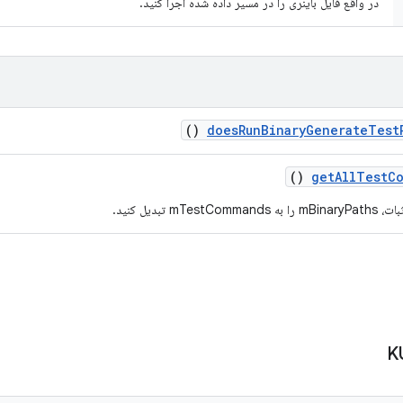
در واقع فایل باینری را در مسیر داده شده اجرا کنید.
()
does
Run
Binary
Generate
Test
()
get
All
Test
C
mTestCo تبدیل کنید.
K