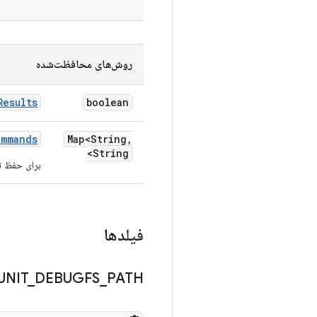
روش‌های محافظت‌شده
Results
boolean
ommands
Map<String
,
String>
برای حفظ ثبات، mBinaryPaths را به mmands
فیلدها
UNIT
_
DEBUGFS
_
PATH