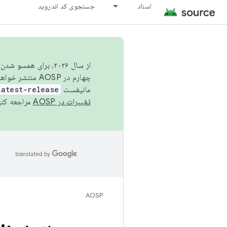
اسناد
جستجوی کد اندروید
از سال ۲۰۲۶، برای ه
چهارم در AOSP منتشر خواهیم کرد. برای ساخت و مشارکت در AOSP،
مانیفست
latest-release
تغییرات در AOSP
مراجعه کنی
ا
AOSP