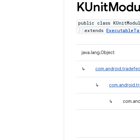
KUnit
Modu
public class KUnitModu
extends
ExecutableTa
java.lang.Object
↳
com.android.tradefed
↳
com.android.tr
↳
com.and