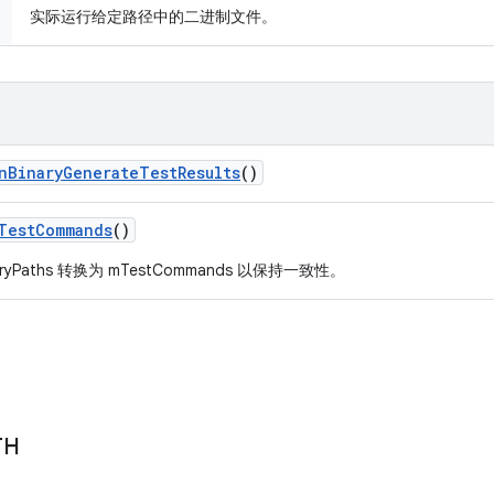
实际运行给定路径中的二进制文件。
n
Binary
Generate
Test
Results
()
Test
Commands
()
aryPaths 转换为 mTestCommands 以保持一致性。
TH