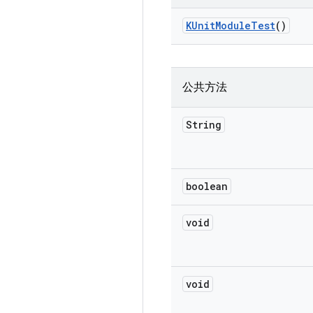
KUnit
Module
Test
()
公共方法
String
boolean
void
void