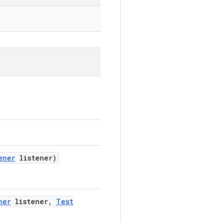
ener
listener)
ner
listener
,
Test