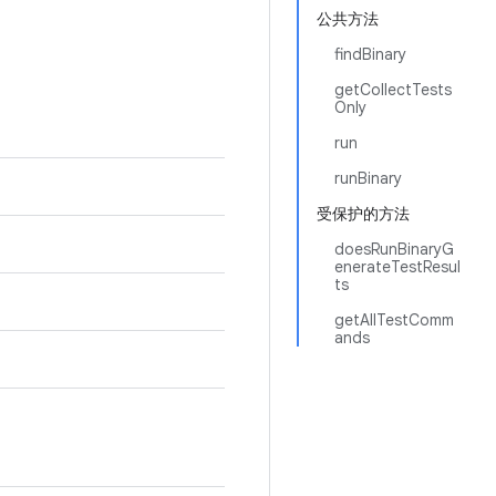
公共方法
findBinary
getCollectTests
Only
run
runBinary
受保护的方法
doesRunBinaryG
enerateTestResul
ts
getAllTestComm
ands