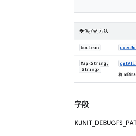
受保护的方法
boolean
does
Ru
Map<String
,
get
All
String>
将 mBin
字段
KUNIT
_
DEBUGFS
_
PA