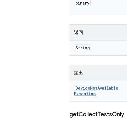
binary
返回
String
抛出
Device
Not
Available
Exception
get
Collect
Tests
Only