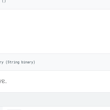
t ()
ry (String binary)
行它。