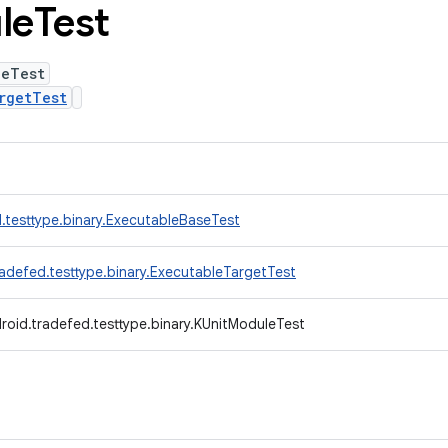
le
Test
leTest
rgetTest
.testtype.binary.ExecutableBaseTest
adefed.testtype.binary.ExecutableTargetTest
roid.tradefed.testtype.binary.KUnitModuleTest