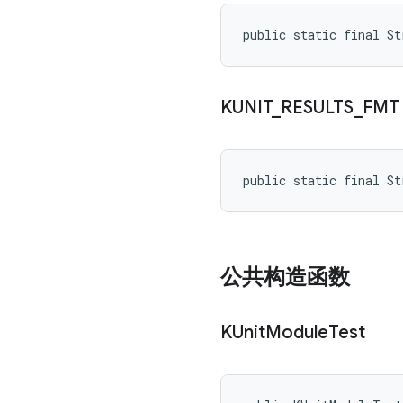
public static final S
KUNIT
_
RESULTS
_
FMT
public static final S
公共构造函数
KUnit
Module
Test