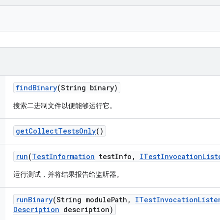
find
Binary
(String binary)
搜索二进制文件以便能够运行它。
get
Collect
Tests
Only
()
run
(
Test
Information
test
Info
,
ITest
Invocation
List
运行测试，并将结果报告给监听器。
run
Binary
(String module
Path
,
ITest
Invocation
Liste
Description
description)