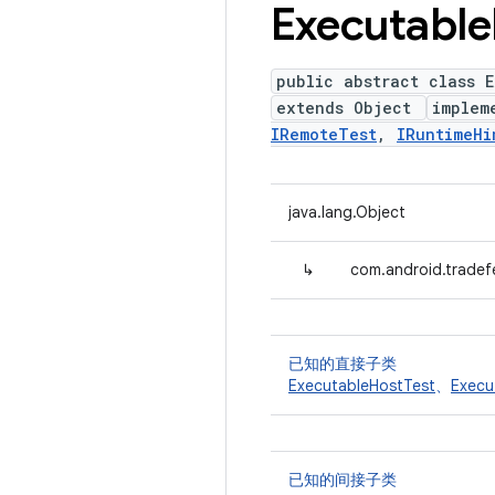
Executable
public abstract class 
extends Object
implem
IRemoteTest
,
IRuntimeHi
java.lang.Object
↳
com.android.tradef
已知的直接子类
ExecutableHostTest
、
Execu
已知的间接子类