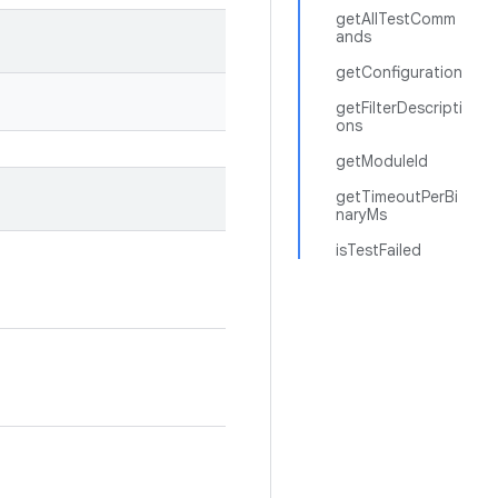
getAllTestComm
ands
getConfiguration
getFilterDescripti
ons
getModuleId
getTimeoutPerBi
naryMs
isTestFailed