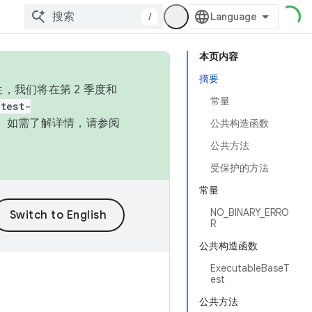
/
本页内容
摘要
，我们将在第 2 季度和
常量
test-
本。如需了解详情，请参阅
公共构造函数
公共方法
受保护的方法
常量
NO_BINARY_ERRO
R
公共构造函数
ExecutableBaseT
est
公共方法