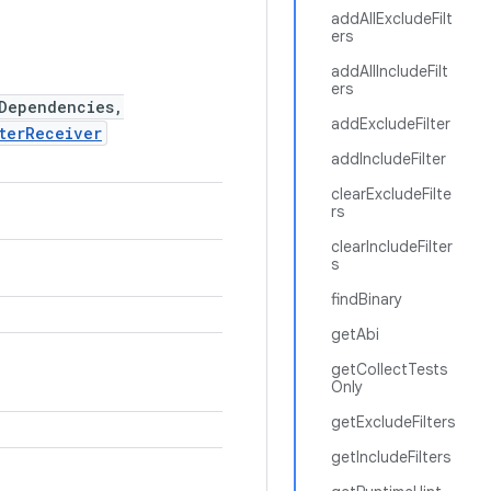
addAllExcludeFilt
ers
addAllIncludeFilt
ers
Dependencies,
addExcludeFilter
terReceiver
addIncludeFilter
clearExcludeFilte
rs
clearIncludeFilter
s
findBinary
getAbi
getCollectTests
Only
getExcludeFilters
getIncludeFilters