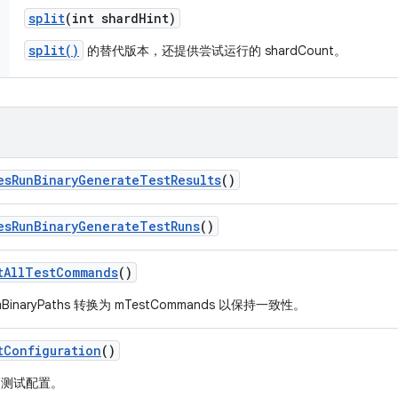
split
(int shard
Hint)
split()
的替代版本，还提供尝试运行的 shardCount。
es
Run
Binary
Generate
Test
Results
()
es
Run
Binary
Generate
Test
Runs
()
t
All
Test
Commands
()
mBinaryPaths 转换为 mTestCommands 以保持一致性。
t
Configuration
()
回测试配置。