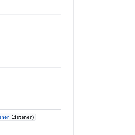
ener
listener)