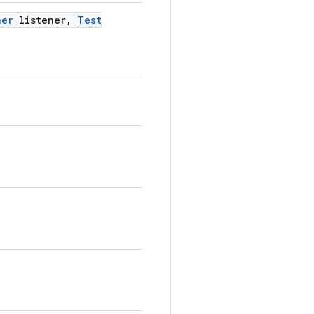
ner
listener
,
Test