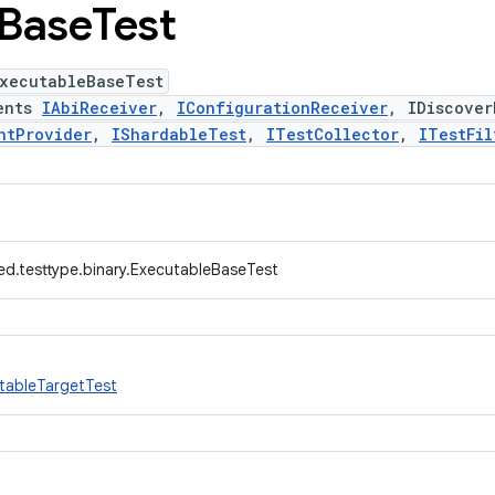
Base
Test
ExecutableBaseTest
ents
IAbiReceiver
,
IConfigurationReceiver
, IDiscover
ntProvider
,
IShardableTest
,
ITestCollector
,
ITestFil
ed.testtype.binary.ExecutableBaseTest
tableTargetTest