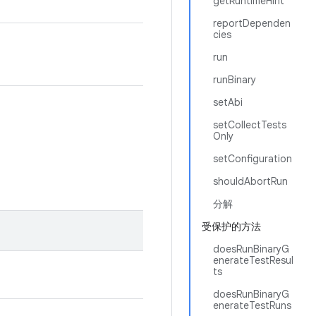
getRuntimeHint
reportDependen
cies
run
runBinary
setAbi
setCollectTests
Only
setConfiguration
shouldAbortRun
分解
受保护的方法
doesRunBinaryG
enerateTestResul
ts
doesRunBinaryG
enerateTestRuns