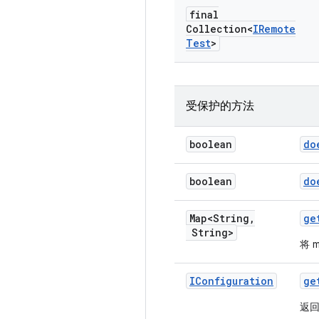
final
Collection<
IRemote
Test
>
受保护的方法
boolean
do
boolean
do
Map<String
,
ge
String>
将 
IConfiguration
ge
返