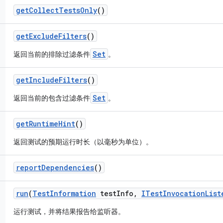
get
Collect
Tests
Only
()
get
Exclude
Filters
()
Set
返回当前的排除过滤条件
。
get
Include
Filters
()
Set
返回当前的包含过滤条件
。
get
Runtime
Hint
()
返回测试的预期运行时长（以毫秒为单位）。
report
Dependencies
()
run
(
Test
Information
test
Info
,
ITest
Invocation
List
运行测试，并将结果报告给监听器。