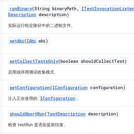
run
Binary
(String binary
Path
,
ITest
Invocation
Liste
Description
description)
实际运行给定路径中的二进制文件。
set
Abi
(
IAbi
abi)
set
Collect
Tests
Only
(boolean should
Collect
Test)
启用或停用测试收集模式
set
Configuration
(
IConfiguration
configuration)
IConfiguration
注入正在使用的
。
should
Abort
Run
(
Test
Description
description)
检查 testRun 是否应提前结束。