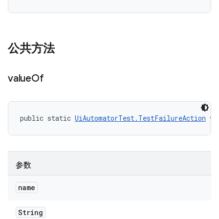
公共方法
value
Of
public static 
UiAutomatorTest.TestFailureAction
 va
参数
name
String