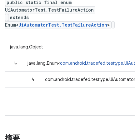
public static final enum
UiAutomatorTest.TestFailureAction
extends
Enum<
UiAutomatorTest.TestFailureAction
>
java.lang.Object
↳
java.lang.Enum<
com.android.tradefed.testtype.UiAutom
↳
com.android.tradefed.testtype.UiAutomatorTes
摘要