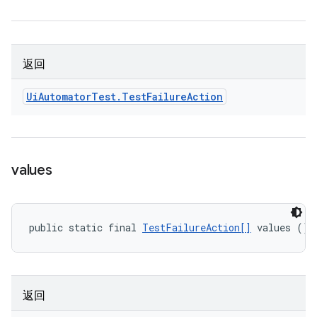
返回
Ui
Automator
Test
.
Test
Failure
Action
values
public static final 
TestFailureAction[]
 values ()
返回