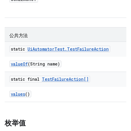
公共方法
static
Ui
Automator
Test
.
Test
Failure
Action
value
Of
(String name)
static final
Test
Failure
Action[]
values
()
枚举值