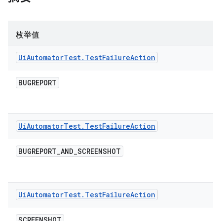
枚举值
Ui
Automator
Test
.
Test
Failure
Action
BUGREPORT
Ui
Automator
Test
.
Test
Failure
Action
BUGREPORT
_
AND
_
SCREENSHOT
Ui
Automator
Test
.
Test
Failure
Action
SCREENSHOT