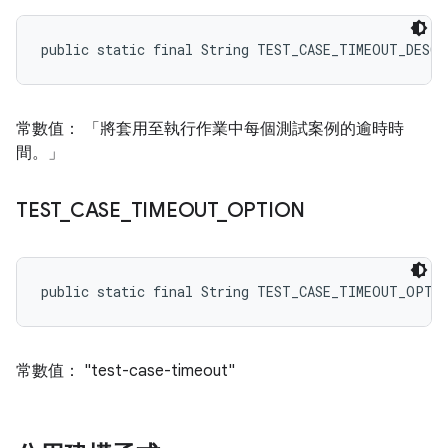
public static final String TEST_CASE_TIMEOUT_DESC
常數值： 「將套用至執行作業中每個測試案例的逾時時
間。」
TEST
_
CASE
_
TIMEOUT
_
OPTION
public static final String TEST_CASE_TIMEOUT_OPTI
常數值： "test-case-timeout"