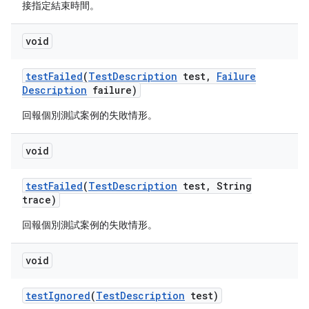
接指定結束時間。
void
test
Failed
(
Test
Description
test
,
Failure
Description
failure)
回報個別測試案例的失敗情形。
void
test
Failed
(
Test
Description
test
,
String
trace)
回報個別測試案例的失敗情形。
void
test
Ignored
(
Test
Description
test)