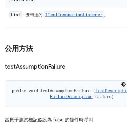
List
ITest
Invocation
Listener
：要轉送的
。
公用方法
test
Assumption
Failure
public void testAssumptionFailure (
TestDescription
FailureDescription
 failure)
當原子測試標記假設為 false 的條件時呼叫