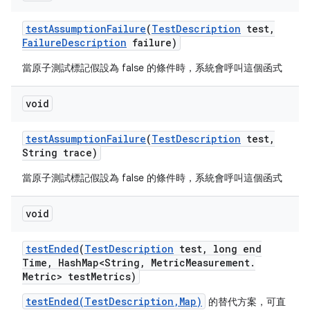
test
Assumption
Failure
(
Test
Description
test
,
Failure
Description
failure)
當原子測試標記假設為 false 的條件時，系統會呼叫這個函式
void
test
Assumption
Failure
(
Test
Description
test
,
String trace)
當原子測試標記假設為 false 的條件時，系統會呼叫這個函式
void
test
Ended
(
Test
Description
test
,
long end
Time
,
Hash
Map<String
,
Metric
Measurement
.
Metric> test
Metrics)
testEnded(TestDescription,Map)
的替代方案，可直