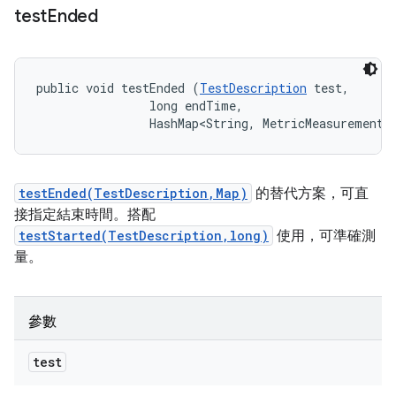
test
Ended
public void testEnded (
TestDescription
 test, 

                long endTime, 

                HashMap<String, MetricMeasurement.
testEnded(TestDescription,Map)
的替代方案，可直
接指定結束時間。搭配
testStarted(TestDescription,long)
使用，可準確測
量。
參數
test