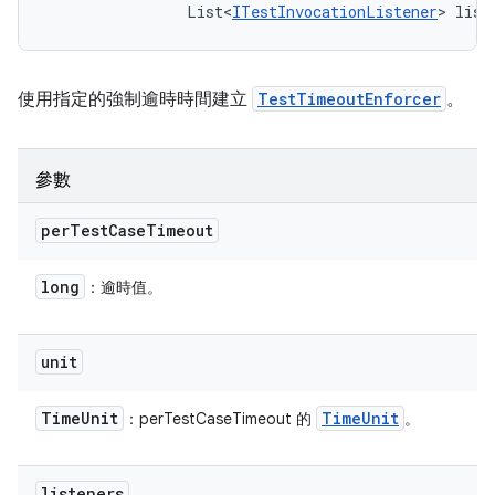
                List<
ITestInvocationListener
> list
使用指定的強制逾時時間建立
TestTimeoutEnforcer
。
參數
per
Test
Case
Timeout
long
：逾時值。
unit
Time
Unit
Time
Unit
：perTestCaseTimeout 的
。
listeners