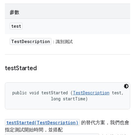
參數
test
Test
Description
：識別測試
test
Started
public void testStarted (
TestDescription
 test, 

                long startTime)
testStarted(TestDescription)
的替代方案，我們也會
指定測試開始時間，並搭配