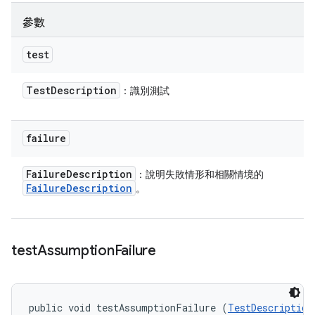
參數
test
Test
Description
：識別測試
failure
Failure
Description
：說明失敗情形和相關情境的
Failure
Description
。
test
Assumption
Failure
public void testAssumptionFailure (
TestDescription