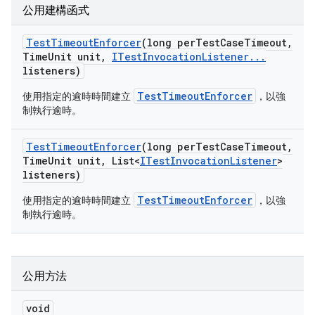
公用建構函式
Test
Timeout
Enforcer
(long per
Test
Case
Timeout
,
Time
Unit unit
,
ITest
Invocation
Listener
.
.
.
listeners)
TestTimeoutEnforcer
使用指定的逾時時間建立
，以強
制執行逾時。
Test
Timeout
Enforcer
(long per
Test
Case
Timeout
,
Time
Unit unit
,
List<
ITest
Invocation
Listener
>
listeners)
TestTimeoutEnforcer
使用指定的逾時時間建立
，以強
制執行逾時。
公用方法
void