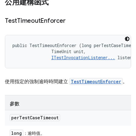
公用建構函式
Test
Timeout
Enforcer
public TestTimeoutEnforcer (long perTestCaseTimeou
                TimeUnit unit, 

ITestInvocationListener...
 listene
使用指定的強制逾時時間建立
TestTimeoutEnforcer
。
參數
per
Test
Case
Timeout
long
：逾時值。