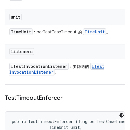
unit
Time
Unit
Time
Unit
：perTestCaseTimeout 的
。
listeners
ITest
Invocation
Listener
ITest
：要轉送的
Invocation
Listener
。
Test
Timeout
Enforcer
public TestTimeoutEnforcer (long perTestCaseTimeou
                TimeUnit unit, 
