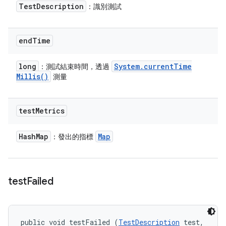
Test
Description
：識別測試
end
Time
long
System
.
current
Time
：測試結束時間，透過
Millis(
)
測量
test
Metrics
Hash
Map
Map
：發出的指標
test
Failed
public void testFailed (
TestDescription
 test, 
