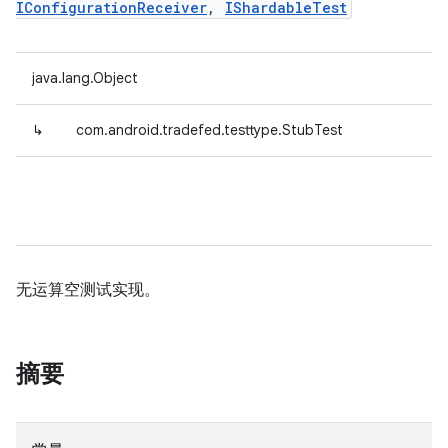
IConfigurationReceiver
,
IShardableTest
java.lang.Object
↳
com.android.tradefed.testtype.StubTest
无运算空测试实现。
摘要