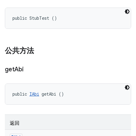
public StubTest ()
公共方法
get
Abi
public 
IAbi
 getAbi ()
返回