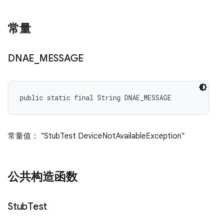
常量
DNAE
_
MESSAGE
public static final String DNAE_MESSAGE
常量值： "StubTest DeviceNotAvailableException"
公共构造函数
Stub
Test