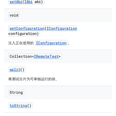
set
Abi
(
IAbi
abi)
void
set
Configuration
(
IConfiguration
configuration)
IConfiguration
注入正在使用的
。
Collection<
IRemote
Test
>
split
()
将测试分片为可单独运行的块。
String
to
String
()