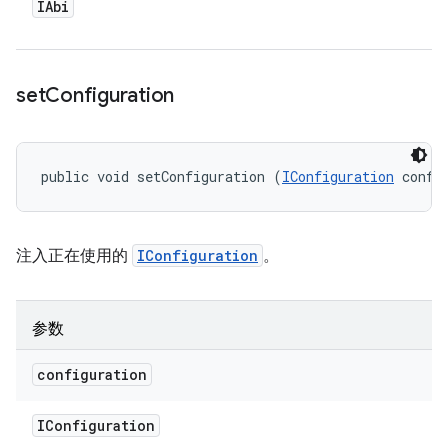
IAbi
set
Configuration
public void setConfiguration (
IConfiguration
 confi
注入正在使用的
IConfiguration
。
参数
configuration
IConfiguration