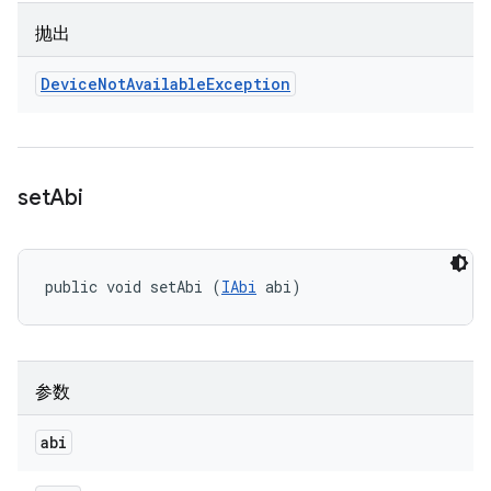
抛出
Device
Not
Available
Exception
set
Abi
public void setAbi (
IAbi
 abi)
参数
abi