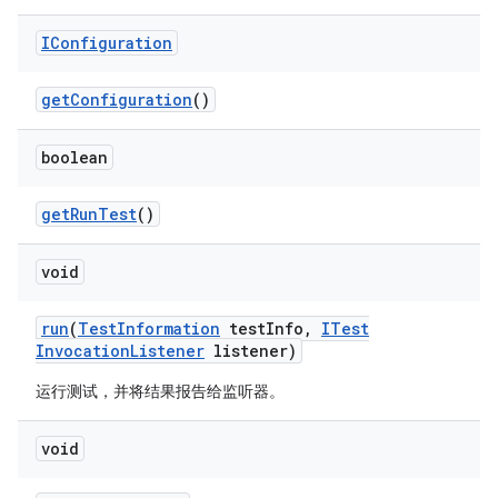
IConfiguration
get
Configuration
()
boolean
get
Run
Test
()
void
run
(
Test
Information
test
Info
,
ITest
Invocation
Listener
listener)
运行测试，并将结果报告给监听器。
void