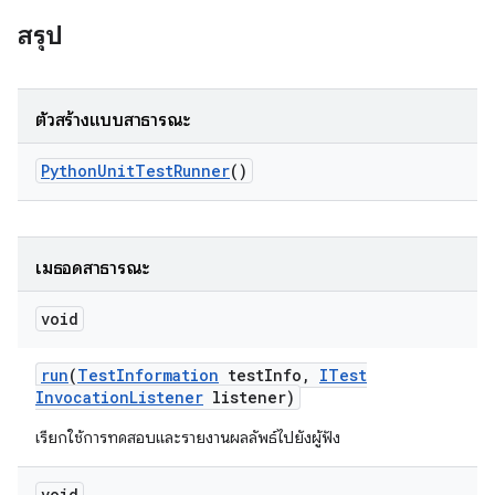
สรุป
ตัวสร้างแบบสาธารณะ
Python
Unit
Test
Runner
()
เมธอดสาธารณะ
void
run
(
Test
Information
test
Info
,
ITest
Invocation
Listener
listener)
เรียกใช้การทดสอบและรายงานผลลัพธ์ไปยังผู้ฟัง
void