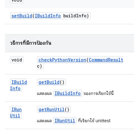
set
Build
(
IBuild
Info
build
Info)
วิธีการที่มีการป้องกัน
void
check
Python
Version
(
Command
Result
c)
IBuild
get
Build
()
Info
IBuildInfo
แสดงผล
ของการเรียกใช้นี้
IRun
get
Run
Util
()
Util
IRunUtil
แสดงผล
ที่เรียกใช้ unittest