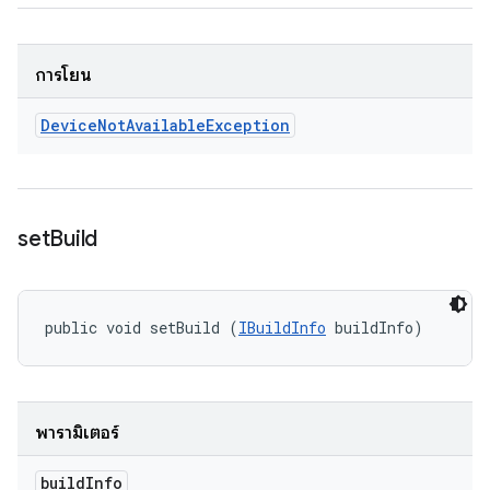
การโยน
Device
Not
Available
Exception
set
Build
public void setBuild (
IBuildInfo
 buildInfo)
พารามิเตอร์
build
Info