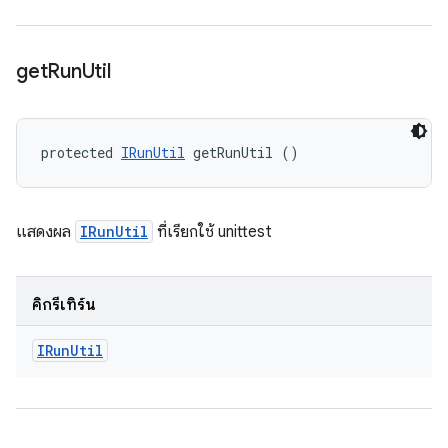
get
Run
Util
protected 
IRunUtil
 getRunUtil ()
แสดงผล
IRunUtil
ที่เรียกใช้ unittest
คิกรีเทิร์น
IRun
Util