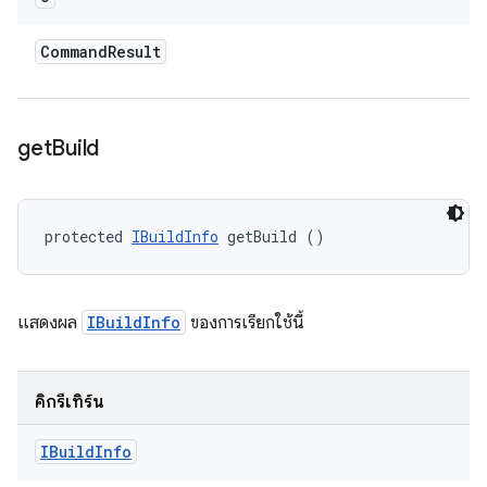
Command
Result
get
Build
protected 
IBuildInfo
 getBuild ()
แสดงผล
IBuildInfo
ของการเรียกใช้นี้
คิกรีเทิร์น
IBuild
Info