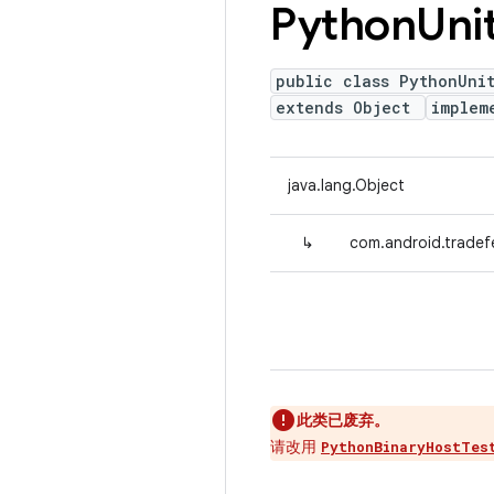
Python
Uni
public class PythonUni
extends Object
implem
java.lang.Object
↳
com.android.tradef
此类已废弃。
请改用
PythonBinaryHostTes