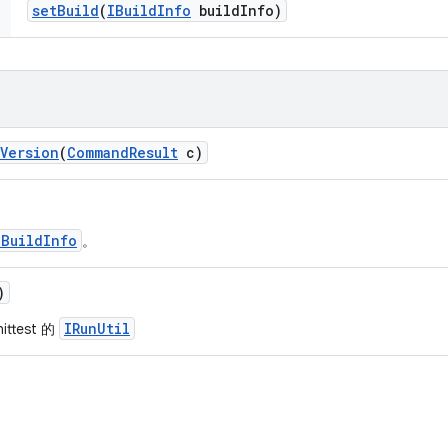
set
Build
(
IBuild
Info
build
Info)
Version
(
Command
Result
c)
IBuildInfo
。
)
IRunUtil
ttest 的