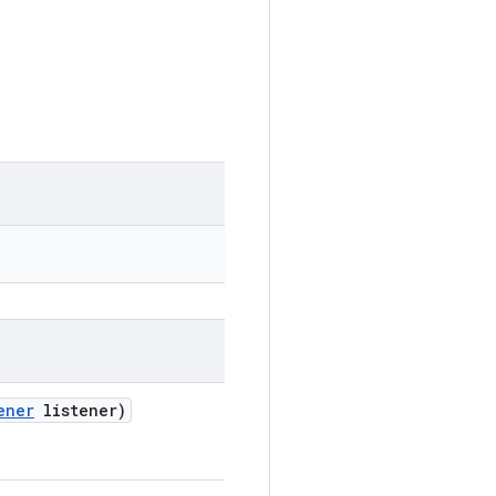
ener
listener)