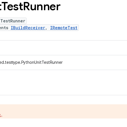
t
Test
Runner
tTestRunner
ents
IBuildReceiver
,
IRemoteTest
ed.testtype.PythonUnitTestRunner
。
t