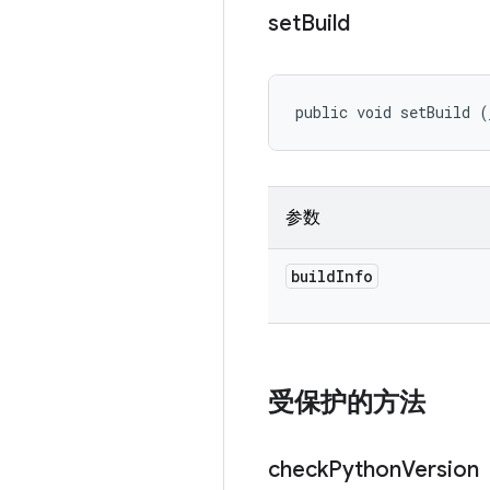
set
Build
public void setBuild (
参数
build
Info
受保护的方法
check
Python
Version