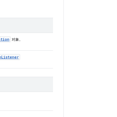
ation
对象。
n
Listener