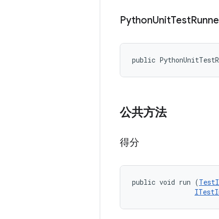
Python
Unit
Test
Runne
public PythonUnitTest
公共方法
得分
public void run (
TestI
ITestI