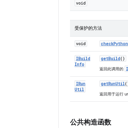
void
受保护的方法
void
check
Python
IBuild
get
Build
()
Info
返回此调用的
IRun
get
Run
Util
(
Util
返回用于运行 uni
公共构造函数