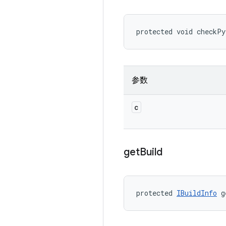
protected void checkPy
参数
c
get
Build
protected 
IBuildInfo
 g