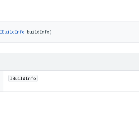
IBuildInfo
 buildInfo)
IBuild
Info