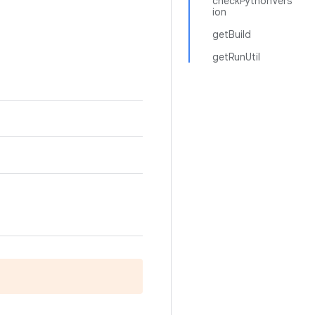
checkPythonVers
ion
getBuild
getRunUtil