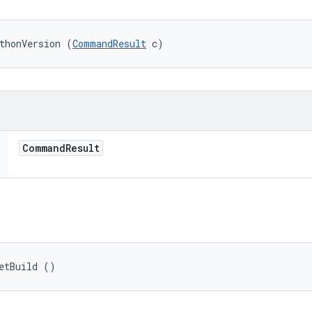
thonVersion (
CommandResult
 c)
Command
Result
etBuild ()