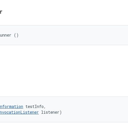
r
Runner ()
nformation
 testInfo, 

nvocationListener
 listener)