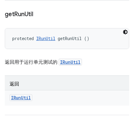
get
Run
Util
protected 
IRunUtil
 getRunUtil ()
返回用于运行单元测试的
IRunUtil
返回
IRun
Util