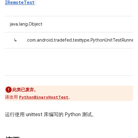
IRemoteTest
java.lang.Object
↳
com.android.tradefed.testtype.PythonUnitTestRunner
此类已废弃。
请改用
。
PythonBinaryHostTest
运行使用 unittest 库编写的 Python 测试。