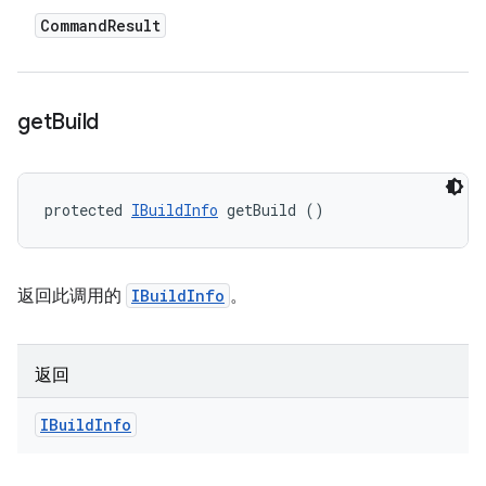
Command
Result
get
Build
protected 
IBuildInfo
 getBuild ()
返回此调用的
IBuildInfo
。
返回
IBuild
Info