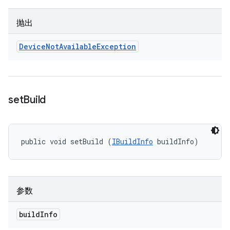
抛出
Device
Not
Available
Exception
set
Build
public void setBuild (
IBuildInfo
 buildInfo)
参数
build
Info