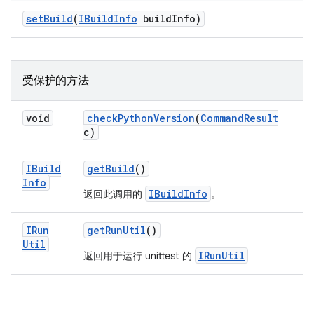
set
Build
(
IBuild
Info
build
Info)
受保护的方法
void
check
Python
Version
(
Command
Result
c)
IBuild
get
Build
()
Info
IBuildInfo
返回此调用的
。
IRun
get
Run
Util
()
Util
IRunUtil
返回用于运行 unittest 的