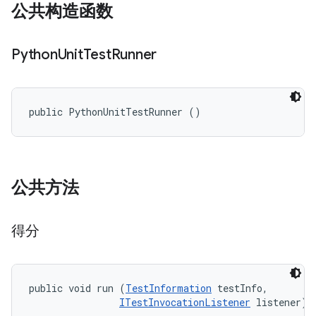
公共构造函数
Python
Unit
Test
Runner
public PythonUnitTestRunner ()
公共方法
得分
public void run (
TestInformation
 testInfo, 

ITestInvocationListener
 listener)