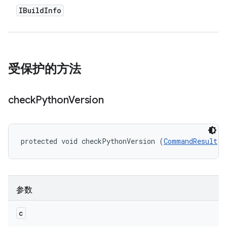
IBuild
Info
受保护的方法
check
Python
Version
protected void checkPythonVersion (
CommandResult
 c
参数
c