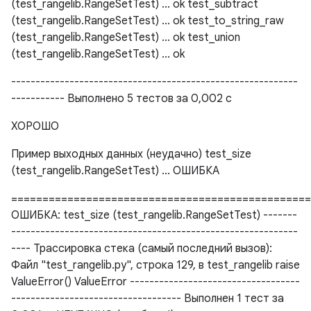
(test_rangelib.RangeSetTest) ... ok test_subtract
(test_rangelib.RangeSetTest) ... ok test_to_string_raw
(test_rangelib.RangeSetTest) ... ok test_union
(test_rangelib.RangeSetTest) ... ok
-----------------------------------------------------------
----------- Выполнено 5 тестов за 0,002 с
ХОРОШО
Пример выходных данных (неудачно) test_size
(test_rangelib.RangeSetTest) ... ОШИБКА
================================================
ОШИБКА: test_size (test_rangelib.RangeSetTest) -------
-----------------------------------------------------------
---- Трассировка стека (самый последний вызов):
Файл "test_rangelib.py", строка 129, в test_rangelib raise
ValueError() ValueError -----------------------------------
----------------------------------- Выполнен 1 тест за