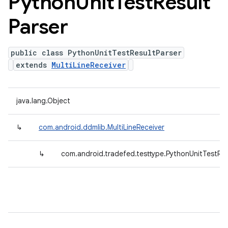
Python
Unit
Test
Result
Parser
public class PythonUnitTestResultParser
extends
MultiLineReceiver
java.lang.Object
↳
com.android.ddmlib.MultiLineReceiver
↳
com.android.tradefed.testtype.PythonUnitTestRes