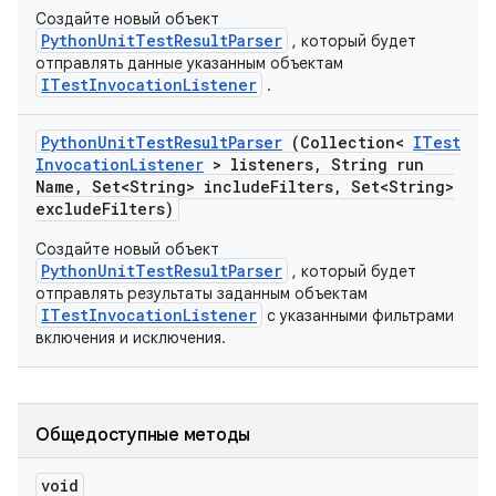
Создайте новый объект
PythonUnitTestResultParser
, который будет
отправлять данные указанным объектам
ITestInvocationListener
.
Python
Unit
Test
Result
Parser
(Collection<
ITest
Invocation
Listener
> listeners
,
String run
Name
,
Set<String> include
Filters
,
Set<String>
exclude
Filters)
Создайте новый объект
PythonUnitTestResultParser
, который будет
отправлять результаты заданным объектам
ITestInvocationListener
с указанными фильтрами
включения и исключения.
Общедоступные методы
void