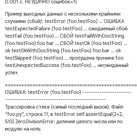
0.001 с. НЕУДАЧНО (ошибок=1)
Пример выходных данных с несколькими крайними
случаями (сбой): testError (foo.testFoo) ... ОШИБКА
testExpectedFailure (foo.testFoo) ... ожидаемый сбой
testFail (foo.testFoo) ... СБОЙ testFailWithDocString
(foo.testFoo) foo bar ... СБОЙ testOk (foo.testFoo) ...
ok testOkWithDocString (foo.testFoo) foo bar ... ok
testSkipped (foo.testFoo) ... пропущена причина foo
testUnexpectedSuccess (foo.testFoo) ... неожиданный
успех
================================================
ОШИБКА: testError (foo.testFoo) -----------------------
-----------------------------------------------
Трассировка стека (самый последний вызов): Файл
"foo.py", строка 11, в testError self.assertEqual(2+2,
5/0) ZeroDivisionError: деление целого числа или по
модулю на ноль