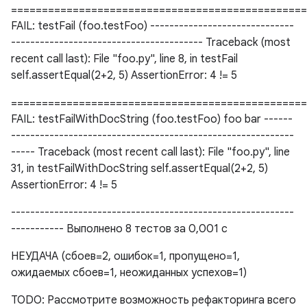
================================================
FAIL: testFail (foo.testFoo) ------------------------------
---------------------------------------- Traceback (most
recent call last): File "foo.py", line 8, in testFail
self.assertEqual(2+2, 5) AssertionError: 4 != 5
================================================
FAIL: testFailWithDocString (foo.testFoo) foo bar ------
-----------------------------------------------------------
----- Traceback (most recent call last): File "foo.py", line
31, in testFailWithDocString self.assertEqual(2+2, 5)
AssertionError: 4 != 5
-----------------------------------------------------------
----------- Выполнено 8 тестов за 0,001 с
НЕУДАЧА (сбоев=2, ошибок=1, пропущено=1,
ожидаемых сбоев=1, неожиданных успехов=1)
TODO: Рассмотрите возможность рефакторинга всего