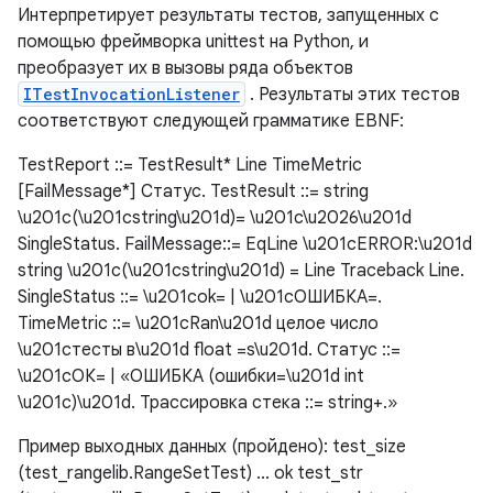
Интерпретирует результаты тестов, запущенных с
помощью фреймворка unittest на Python, и
преобразует их в вызовы ряда объектов
ITestInvocationListener
. Результаты этих тестов
соответствуют следующей грамматике EBNF:
TestReport ::= TestResult* Line TimeMetric
[FailMessage*] Статус. TestResult ::= string
\u201c(\u201cstring\u201d)= \u201c\u2026\u201d
SingleStatus. FailMessage::= EqLine \u201cERROR:\u201d
string \u201c(\u201cstring\u201d) = Line Traceback Line.
SingleStatus ::= \u201cok= | \u201cОШИБКА=.
TimeMetric ::= \u201cRan\u201d целое число
\u201cтесты в\u201d float =s\u201d. Статус ::=
\u201cОК= | «ОШИБКА (ошибки=\u201d int
\u201c)\u201d. Трассировка стека ::= string+.»
Пример выходных данных (пройдено): test_size
(test_rangelib.RangeSetTest) ... ok test_str