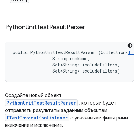
Python
Unit
Test
Result
Parser
public PythonUnitTestResultParser (Collection<
ITes
                String runName, 

                Set<String> includeFilters, 

                Set<String> excludeFilters)
Создайте новый объект
PythonUnitTestResultParser
, который будет
отправлять результаты заданным объектам
ITestInvocationListener
с указанными фильтрами
включения и исключения.