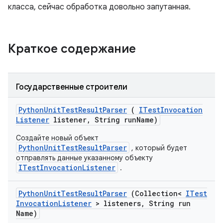
класса, сейчас обработка довольно запутанная.
Краткое содержание
Государственные строители
Python
Unit
Test
Result
Parser
(
ITest
Invocation
Listener
listener
,
String run
Name)
Создайте новый объект
PythonUnitTestResultParser
, который будет
отправлять данные указанному объекту
ITestInvocationListener
.
Python
Unit
Test
Result
Parser
(Collection<
ITest
Invocation
Listener
> listeners
,
String run
Name)