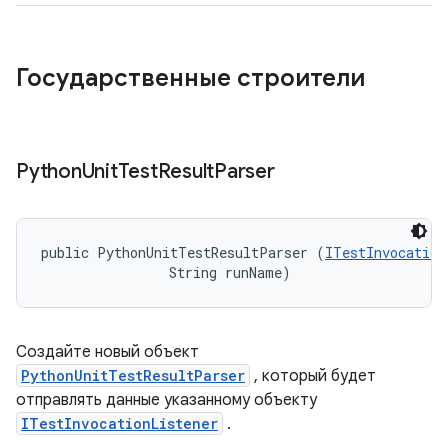
Государственные строители
Python
Unit
Test
Result
Parser
public PythonUnitTestResultParser (
ITestInvocation
                String runName)
Создайте новый объект
PythonUnitTestResultParser
, который будет
отправлять данные указанному объекту
ITestInvocationListener
.