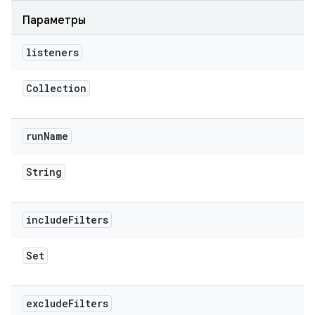
Параметры
listeners
Collection
run
Name
String
include
Filters
Set
exclude
Filters