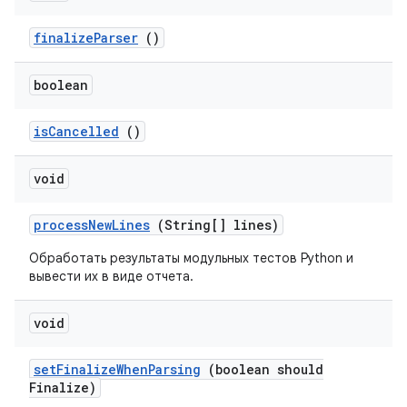
finalize
Parser
()
boolean
is
Cancelled
()
void
process
New
Lines
(String[] lines)
Обработать результаты модульных тестов Python и
вывести их в виде отчета.
void
set
Finalize
When
Parsing
(boolean should
Finalize)