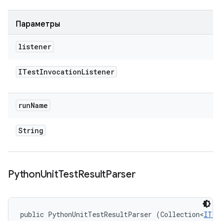
Параметры
listener
ITest
Invocation
Listener
run
Name
String
Python
Unit
Test
Result
Parser
public PythonUnitTestResultParser (Collection<
ITes