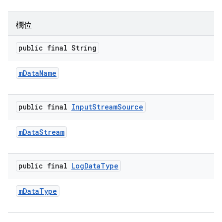
欄位
public final String
m
Data
Name
public final
Input
Stream
Source
m
Data
Stream
public final
Log
Data
Type
m
Data
Type