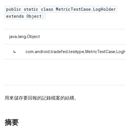
public static class MetricTestCase.LogHolder
extends Object
java.lang.Object
↳
com.android.tradefed.testtype.MetricTestCase.LogHol
用來儲存要回報的記錄檔案的結構。
摘要