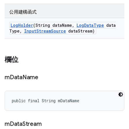
公用建構函式
Log
Holder
(String data
Name
,
Log
Data
Type
data
Type
,
Input
Stream
Source
data
Stream)
欄位
m
Data
Name
public final String mDataName
m
Data
Stream