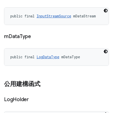
public final 
InputStreamSource
 mDataStream
m
Data
Type
public final 
LogDataType
 mDataType
公用建構函式
Log
Holder