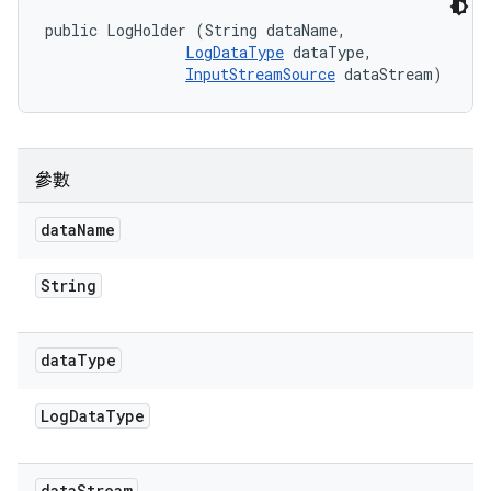
public LogHolder (String dataName, 

LogDataType
 dataType, 

InputStreamSource
 dataStream)
參數
data
Name
String
data
Type
Log
Data
Type
data
Stream