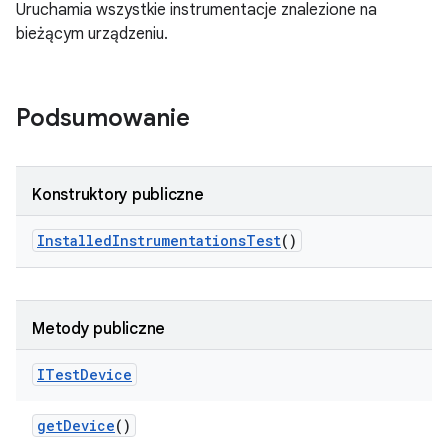
Uruchamia wszystkie instrumentacje znalezione na
bieżącym urządzeniu.
Podsumowanie
Konstruktory publiczne
Installed
Instrumentations
Test
()
Metody publiczne
ITest
Device
get
Device
()