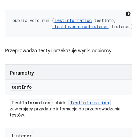
public void run (
TestInformation
 testInfo, 

ITestInvocationListener
 listener)
Przeprowadza testy i przekazuje wyniki odbiorcy.
Parametry
test
Info
Test
Information
Test
Information
: obiekt
zawierający przydatne informacje do przeprowadzania
testów.
listener