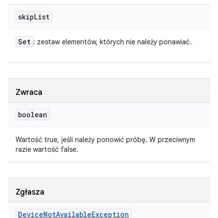
skip
List
Set
: zestaw elementów, których nie należy ponawiać.
Zwraca
boolean
Wartość true, jeśli należy ponowić próbę. W przeciwnym
razie wartość false.
Zgłasza
Device
Not
Available
Exception