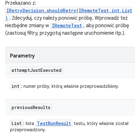
Przekazano z:
IRetryDecision.shouldRetry(IRemoteTest,int,List
)
. Zdecyduj, czy należy ponowić próbę. Wprowadź też
niezbędne zmiany w
IRemoteTest
, aby ponowić próbę
(zastosuj filtry, przygotuj następne uruchomienie itp.).
Parametry
attempt
Just
Executed
int
: numer próby, którą właśnie przeprowadziliśmy.
previous
Results
List
Test
Run
Result
: lista
testu, który właśnie został
przeprowadzony.