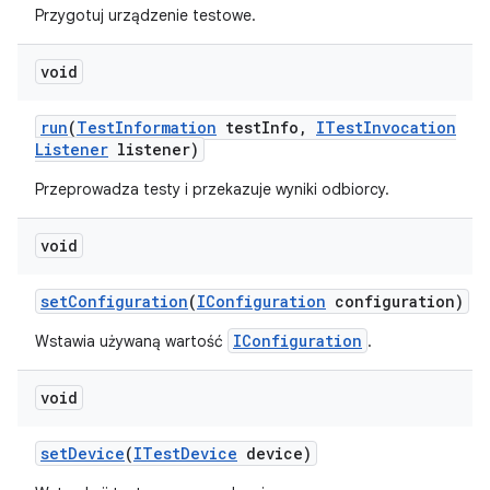
Przygotuj urządzenie testowe.
void
run
(
Test
Information
test
Info
,
ITest
Invocation
Listener
listener)
Przeprowadza testy i przekazuje wyniki odbiorcy.
void
set
Configuration
(
IConfiguration
configuration)
IConfiguration
Wstawia używaną wartość
.
void
set
Device
(
ITest
Device
device)