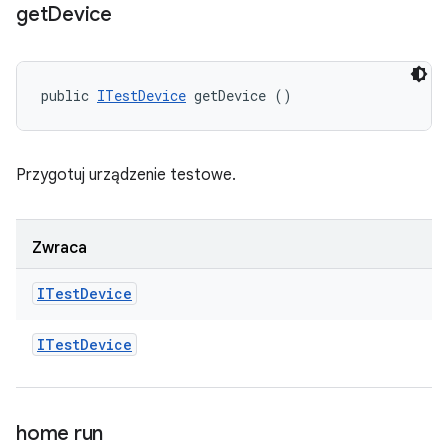
get
Device
public 
ITestDevice
 getDevice ()
Przygotuj urządzenie testowe.
Zwraca
ITest
Device
ITest
Device
home run