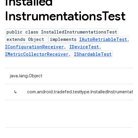
Installed
Instrumentations
Test
public class InstalledInstrumentationsTest
extends Object
implements
IAutoRetriableTest
,
IConfigurationReceiver
,
IDeviceTest
,
IMetricCollectorReceiver
,
IShardableTest
java.lang.Object
↳
com.android.tradefed.testtype.InstalledInstrumentati