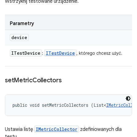
Wstrzyknij testowane urządzenie.
Parametry
device
ITest
Device
ITest
Device
:
, którego chcesz użyć.
set
Metric
Collectors
public void setMetricCollectors (List<
IMetricColle
Ustawia listę
IMetricCollector
zdefiniowanych dla
testu.