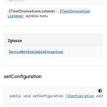
ITest
Invocation
Listener
ITest
Invocation
:
Listener
wyników testu
Zgłasza
Device
Not
Available
Exception
set
Configuration
public void setConfiguration (
IConfiguration
 confi