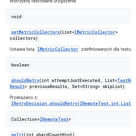
Wstrzyknij testowane urządzenie.
void
set
Metric
Collectors
(List<
IMetric
Collector
>
collectors)
IMetricCollector
Ustawia listę
zdefiniowanych dla testu.
boolean
should
Retry
(int attempt
Just
Executed
,
List<
Test
Run
Result
> previous
Results
,
Set<String> skip
List)
Przekazano z:
IRetryDecision.shouldRetry(IRemoteTest,int,List)
.
Collection<
IRemote
Test
>
split
(int shard
Count
Hint)