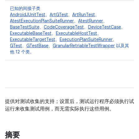
已知的间接子类
AndroidJUnitTest
、
ArtGTest
、
ArtRunTest
、
AtestExecutionPlanSuiteRunner
、
AtestRunner
、
BaseTestSuite
、
CodeCoverageTest
、
DeviceTestCase
、
ExecutableBaseTest
、
ExecutableHostTest
、
ExecutableTargetTest
、
ExecutionPlanSuiteRunner
、
GTest
、
GTestBase
、
GranularRetriableTestWrapper
以及其
他 12 个类。
提供对测试收集的支持；设置后，测试运行程序必须执行试
运行来收集测试用例，而无需实际执行这些用例。
摘要