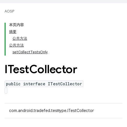
AOSP
本页内容
摘要
公共方法
公共方法
setCollectTestsOnly
ITest
Collector
public interface ITestCollector
com.android.tradefed.testtype.ITestCollector