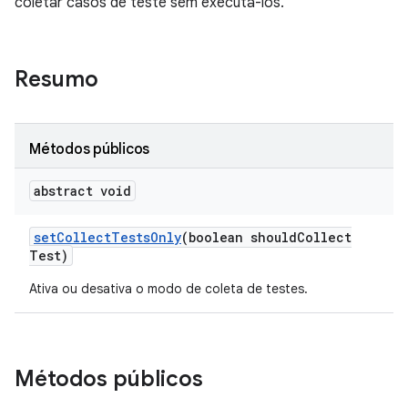
coletar casos de teste sem executá-los.
Resumo
Métodos públicos
abstract void
set
Collect
Tests
Only
(boolean should
Collect
Test)
Ativa ou desativa o modo de coleta de testes.
Métodos públicos