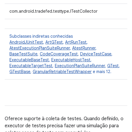
com.android.tradefed.testtype.ITestCollector
Subclasses indiretas conhecidas
AndroidJUnitTest
,
ArtGTest
,
ArtRunTest
,
AtestExecutionPlanSuiteRunner
,
AtestRunner
,
BaseTestSuite
,
CodeCoverageTest
,
DeviceTestCase
,
ExecutableBaseTest
,
ExecutableHostTest
,
ExecutableTargetTest
,
ExecutionPlanSuiteRunner
,
GTest
,
GTestBase
,
GranularRetriableTestWrapper
e mais 12.
Oferece suporte à coleta de testes. Quando definido, o
executor de testes precisa fazer uma simulação para