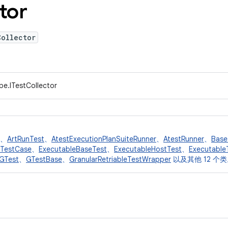
tor
Collector
pe.ITestCollector
、
ArtRunTest
、
AtestExecutionPlanSuiteRunner
、
AtestRunner
、
Base
eTestCase
、
ExecutableBaseTest
、
ExecutableHostTest
、
Executable
GTest
、
GTestBase
、
GranularRetriableTestWrapper
以及其他 12 个