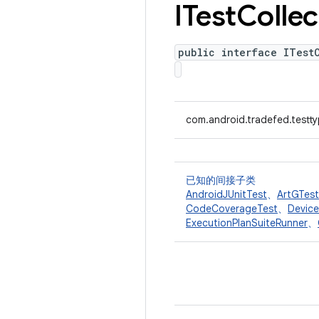
ITest
Collec
public interface ITest
com.android.tradefed.testty
已知的间接子类
AndroidJUnitTest
、
ArtGTest
CodeCoverageTest
、
Devic
ExecutionPlanSuiteRunner
、