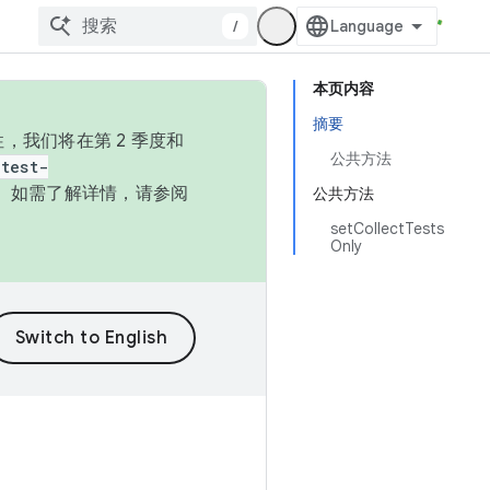
/
本页内容
摘要
，我们将在第 2 季度和
公共方法
test-
本。如需了解详情，请参阅
公共方法
setCollectTests
Only