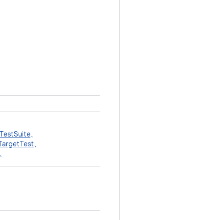
TestSuite
、
TargetTest
、
类。