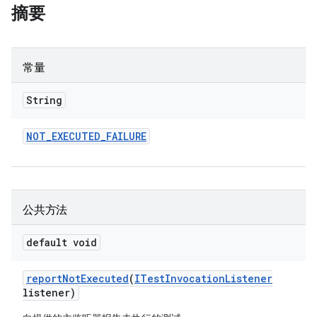
摘要
常量
String
NOT
_
EXECUTED
_
FAILURE
公共方法
default void
report
Not
Executed
(
ITest
Invocation
Listener
listener)