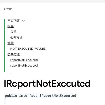
AOSP
本页内容
摘要
常量
公共方法
常量
NOT_EXECUTED_FAILURE
公共方法
reportNotExecuted
reportNotExecuted
IReport
Not
Executed
public interface IReportNotExecuted