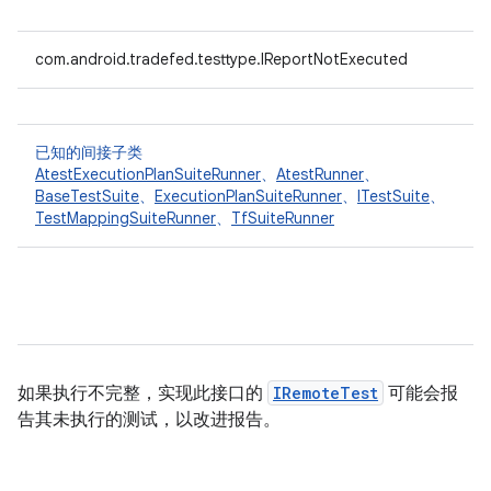
com.android.tradefed.testtype.IReportNotExecuted
已知的间接子类
AtestExecutionPlanSuiteRunner
、
AtestRunner
、
BaseTestSuite
、
ExecutionPlanSuiteRunner
、
ITestSuite
、
TestMappingSuiteRunner
、
TfSuiteRunner
如果执行不完整，实现此接口的
IRemoteTest
可能会报
告其未执行的测试，以改进报告。