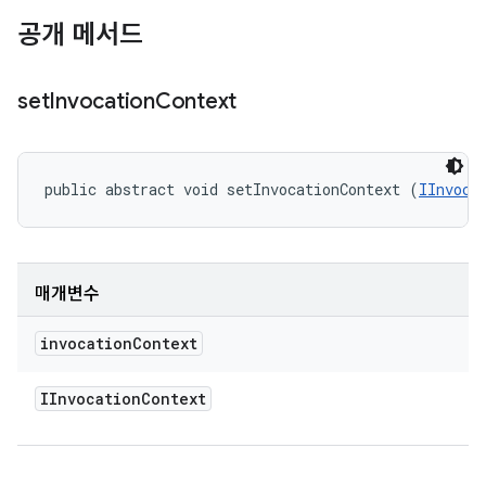
공개 메서드
set
Invocation
Context
public abstract void setInvocationContext (
IInvoca
매개변수
invocation
Context
IInvocation
Context