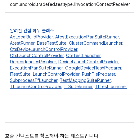
com.android.tradefed.testtype.IInvocationContextReceiver
알려진 간접 하위 클래스
AbLocalBuildProvider
,
AtestExecutionPlanSuiteRunner
,
AtestRunner
,
BaseTestSuite
,
ClusterCommandLauncher
,
CtsDeviceLaunchControlProvider
,
CtsLaunchControlProvider
,
CtsTestLauncher
,
DependenciesResolver
,
DeviceLaunchControlProvider
,
ExecutionPlanSuiteRunner
,
GoogleDeviceFlashPreparer
,
ITestSuite
,
LaunchControlProvider
,
PushFilePreparer
,
SubprocessTfLauncher
,
TestMappingSuiteRunner
,
TfLaunchControlProvider
,
TfSuiteRunner
,
TfTestLauncher
호출 컨텍스트를 참조해야 하는 테스트입니다.