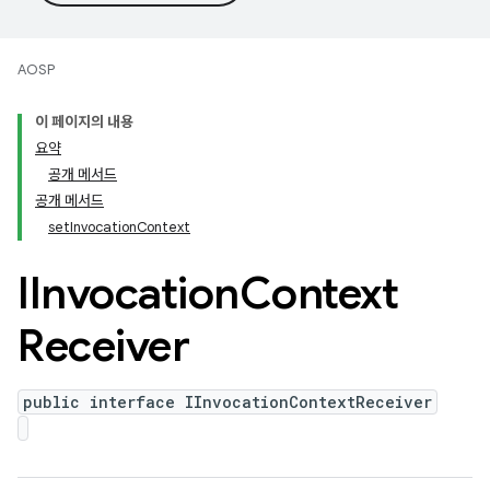
AOSP
이 페이지의 내용
요약
공개 메서드
공개 메서드
setInvocationContext
IInvocation
Context
Receiver
public interface IInvocationContextReceiver