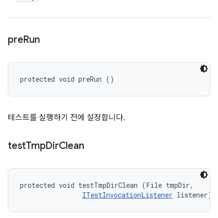
pre
Run
protected void preRun ()
테스트를 실행하기 전에 설정합니다.
test
Tmp
Dir
Clean
protected void testTmpDirClean (File tmpDir, 

ITestInvocationListener
 listener)