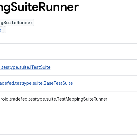
ng
Suite
Runner
ngSuiteRunner
e
testtype.suite.ITestSuite
adefed.testtype.suite.BaseTestSuite
roid.tradefed.testtype.suite.TestMappingSuiteRunner