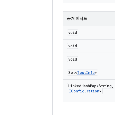
공개 메서드
void
void
void
Set<
Test
Info
>
Linked
Hash
Map<String
,
IConfiguration
>