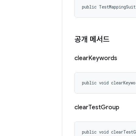
public TestMappingSui
공개 메서드
clear
Keywords
public void clearKeywo
clear
Test
Group
public void clearTest