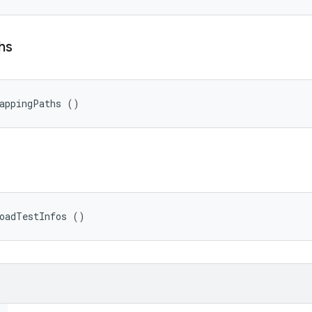
hs
MappingPaths ()
oadTestInfos ()