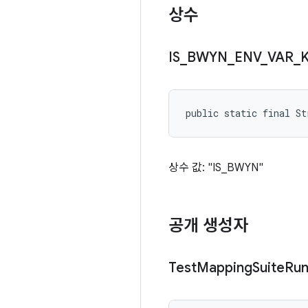
상수
IS
_
BWYN
_
ENV
_
VAR
_
public static final St
상수 값: "IS_BWYN"
공개 생성자
Test
Mapping
Suite
Run