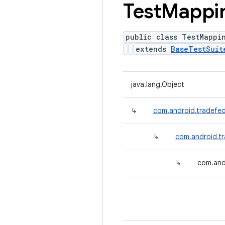
Test
Mappi
public class TestMappi
extends
BaseTestSuit
java.lang.Object
↳
com.android.tradefed.
↳
com.android.tr
↳
com.and