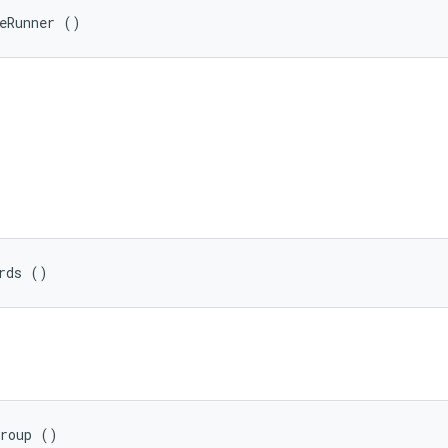
teRunner ()
rds ()
Group ()