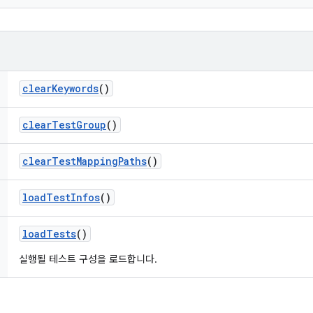
clear
Keywords
()
clear
Test
Group
()
clear
Test
Mapping
Paths
()
load
Test
Infos
()
load
Tests
()
실행될 테스트 구성을 로드합니다.