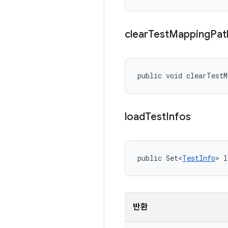
clear
Test
Mapping
Pat
public void clearTest
load
Test
Infos
public Set<
TestInfo
> l
반환